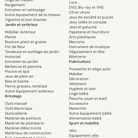
Linge de maison
Livre
Rangement
DVD, Blu-ray et VHS
Entretien et nettoyage
CD et vinyle
Autre équipement de la maison
Jeux de société et puzzle
Vignette et bon d'achat
Jeux vidéo et console
Jardin et extérieur
Jeux et peluche
Mobilier extérieur
Papeterie et fourniture
Plante
Arts plastiques
Bouture, plant et graine
Mercerie
Pot de fleur
Instrument de musique
Tondeuse et outillage de jardin
Déguisement et fête
motorisé
Billetterie
Entretien du jardin
Puériculture
Barbecue et plancha
Poussette et siège auto
Piscine et spa
Mobilier
Jeux de plein air
Décoration
Bois et bûche
Vêtement
Pierre, gravats, remblais
Hygiène et soin
Autre équipement extérieur
Linge bébé
Bricolage
Peluche, jouet et éveil
Outil manuel
Accessoire
Outil électrique
Maternité
Quincaillerie
Autre équipement bébé
Matériel de peinture
Alimentation bébé
Matériel de plomberie
Sport et mobilité
Matériel d'électricité
Vélo
Matériaux de construction
Équipement vélo