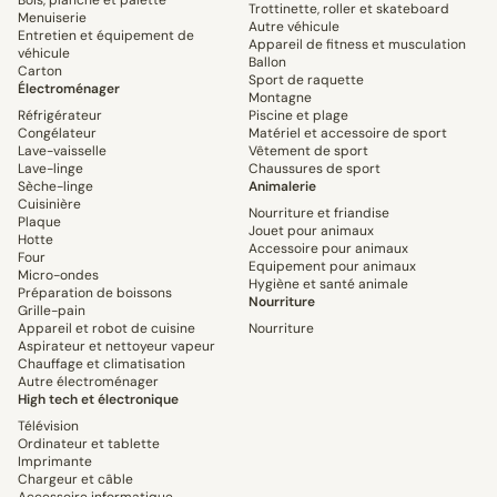
Bois, planche et palette
Trottinette, roller et skateboard
Menuiserie
Autre véhicule
Entretien et équipement de
Appareil de fitness et musculation
véhicule
Ballon
Carton
Sport de raquette
Électroménager
Montagne
Réfrigérateur
Piscine et plage
Congélateur
Matériel et accessoire de sport
Lave-vaisselle
Vêtement de sport
Lave-linge
Chaussures de sport
Sèche-linge
Animalerie
Cuisinière
Nourriture et friandise
Plaque
Jouet pour animaux
Hotte
Accessoire pour animaux
Four
Equipement pour animaux
Micro-ondes
Hygiène et santé animale
Préparation de boissons
Nourriture
Grille-pain
Appareil et robot de cuisine
Nourriture
Aspirateur et nettoyeur vapeur
Chauffage et climatisation
Autre électroménager
High tech et électronique
Télévision
Ordinateur et tablette
Imprimante
Chargeur et câble