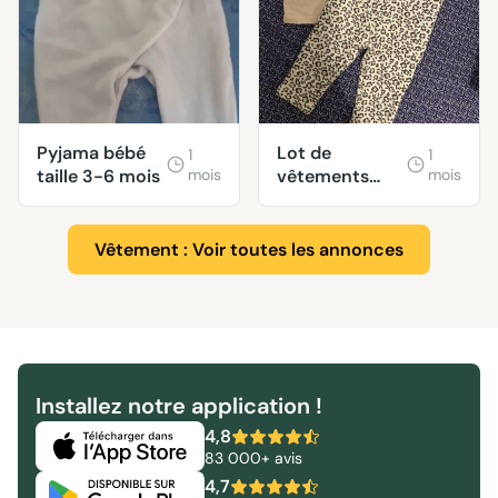
Pyjama bébé
Lot de
1
1
taille 3-6 mois
mois
vêtements
mois
bébé taille 3-6
mois
Vêtement : Voir toutes les annonces
Installez notre application !
4,8
83 000+ avis
4,7