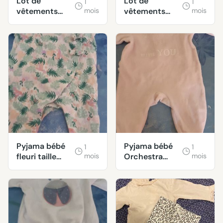
Lot de
Lot de
1
1
vêtements
mois
vêtements
mois
bébé 6-12
enfant taille
mois
12-24 mois
Pyjama bébé
Pyjama bébé
1
1
fleuri taille
mois
Orchestra
mois
naissance
taille 3-6 mois