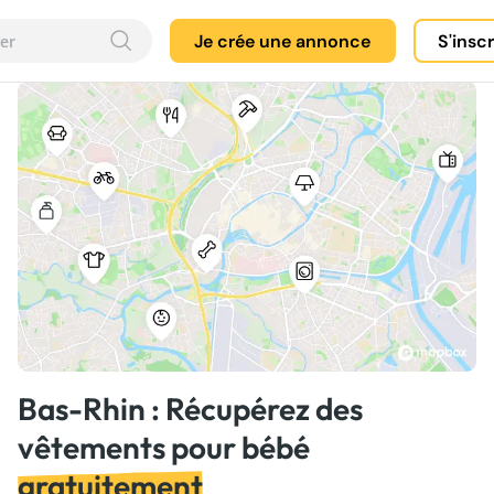
Je crée une annonce
S'insc
Bas-Rhin : Récupérez des
vêtements pour bébé
gratuitement