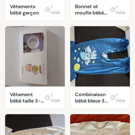
Vêtements
Bonnet et
1
1
bébé garçon
mois
moufle bébé
mois
taille 12-18
mois
Vêtement
Combinaison
1
1
bébé taille 3-6
mois
bébé bleue 3-
mois
mois
6 mois