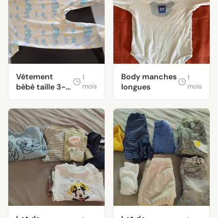
Vêtement
Body manches
1
1
bébé taille 3-6
mois
longues
mois
mois