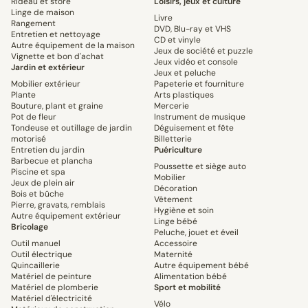
Rideau et store
Loisirs, jeux et culture
Linge de maison
Livre
Rangement
DVD, Blu-ray et VHS
Entretien et nettoyage
CD et vinyle
Autre équipement de la maison
Jeux de société et puzzle
Vignette et bon d'achat
Jeux vidéo et console
Jardin et extérieur
Jeux et peluche
Mobilier extérieur
Papeterie et fourniture
Plante
Arts plastiques
Bouture, plant et graine
Mercerie
Pot de fleur
Instrument de musique
Tondeuse et outillage de jardin
Déguisement et fête
motorisé
Billetterie
Entretien du jardin
Puériculture
Barbecue et plancha
Poussette et siège auto
Piscine et spa
Mobilier
Jeux de plein air
Décoration
Bois et bûche
Vêtement
Pierre, gravats, remblais
Hygiène et soin
Autre équipement extérieur
Linge bébé
Bricolage
Peluche, jouet et éveil
Outil manuel
Accessoire
Outil électrique
Maternité
Quincaillerie
Autre équipement bébé
Matériel de peinture
Alimentation bébé
Matériel de plomberie
Sport et mobilité
Matériel d'électricité
Vélo