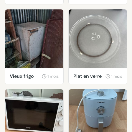
Claris Pro
Smart+
Vieux frigo
Plat en verre
1 mois
1 mois