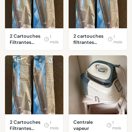
2 Cartouches
2 cartouches
1
1
Filtrantes
mois
filtrantes
mois
Claris Pro
Claris Pro
Smart+
Smart+
2 Cartouches
Centrale
1
1
Filtrantes
mois
vapeur
mois