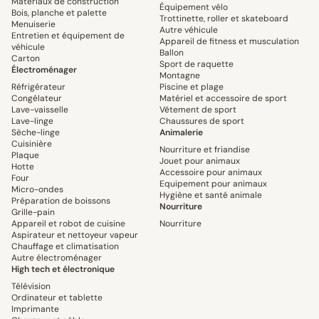
Matériaux de construction
Équipement vélo
Bois, planche et palette
Trottinette, roller et skateboard
Menuiserie
Autre véhicule
Entretien et équipement de
Appareil de fitness et musculation
véhicule
Ballon
Carton
Sport de raquette
Électroménager
Montagne
Réfrigérateur
Piscine et plage
Congélateur
Matériel et accessoire de sport
Lave-vaisselle
Vêtement de sport
Lave-linge
Chaussures de sport
Sèche-linge
Animalerie
Cuisinière
Nourriture et friandise
Plaque
Jouet pour animaux
Hotte
Accessoire pour animaux
Four
Equipement pour animaux
Micro-ondes
Hygiène et santé animale
Préparation de boissons
Nourriture
Grille-pain
Appareil et robot de cuisine
Nourriture
Aspirateur et nettoyeur vapeur
Chauffage et climatisation
Autre électroménager
High tech et électronique
Télévision
Ordinateur et tablette
Imprimante