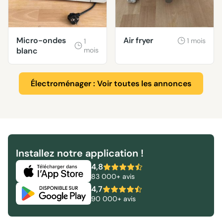
Micro-ondes
Air fryer
1 mois
1
blanc
mois
Électroménager : Voir toutes les annonces
Installez notre application !
4,8
83 000+ avis
4,7
90 000+ avis