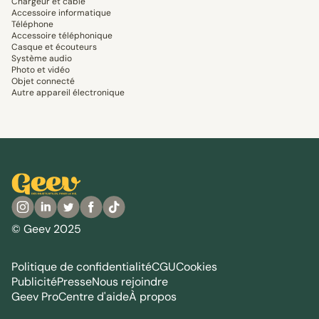
Chargeur et câble
Accessoire informatique
Téléphone
Accessoire téléphonique
Casque et écouteurs
Système audio
Photo et vidéo
Objet connecté
Autre appareil électronique
© Geev 2025
Politique de confidentialité
CGU
Cookies
Publicité
Presse
Nous rejoindre
Geev Pro
Centre d'aide
À propos