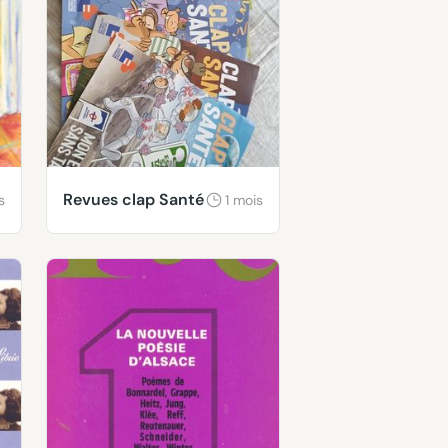
Revues clap Santé
s
1 mois