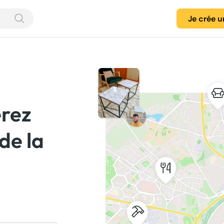
Je crée 
érez
 de la