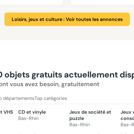
Loisirs, jeux et culture : Voir toutes les annonces
0 objets gratuits actuellement di
ont vous avez besoin, gratuitement
p départements
Top catégories
et VHS
CD et vinyle
Jeux de société et
Jeux 
Bas-Rhin
puzzle
conso
Bas-Rhin
Bas-R