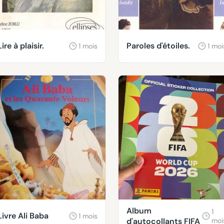
Lire à plaisir.
Paroles d'étoiles.
1 mois
1 moi
Album
1
Livre Ali Baba
1 mois
d'autocollants FIFA
moi