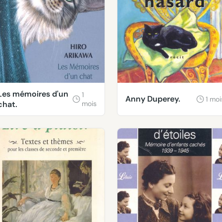
Les mémoires d'un
1
Anny Duperey.
1 moi
chat.
mois