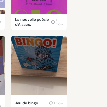
La nouvelle poésie
1
s
d'Alsace.
mois
Jeu de bingo
1 mois
s