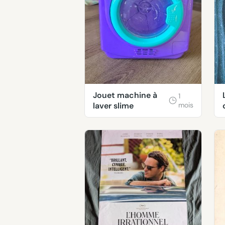
Jouet machine à
1
laver slime
mois