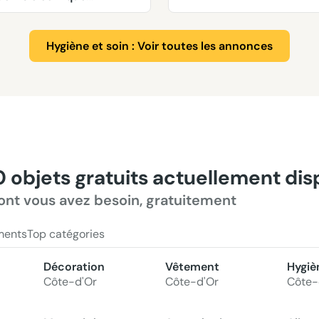
Philips
Hygiène et soin : Voir toutes les annonces
0 objets gratuits actuellement di
ont vous avez besoin, gratuitement
ments
Top catégories
Décoration
Vêtement
Hygiè
Côte-d'Or
Côte-d'Or
Côte-