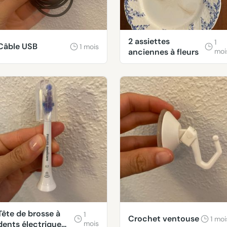
2 assiettes
1
Câble USB
1 mois
anciennes à fleurs
moi
Tête de brosse à
1
Crochet ventouse
1 moi
dents électrique
mois