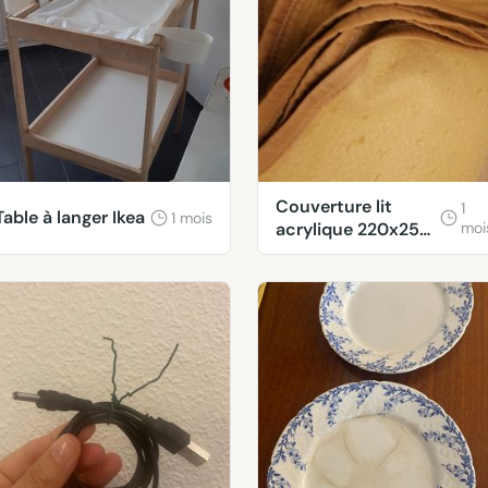
Couverture lit
1
Table à langer Ikea
1 mois
acrylique 220x250
moi
cm