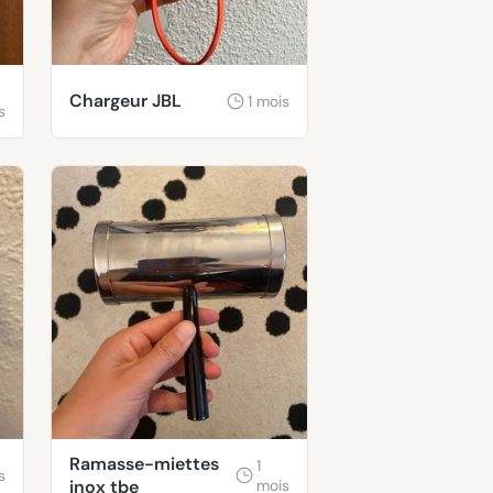
Chargeur JBL
1 mois
s
Ramasse-miettes
1
s
inox tbe
mois