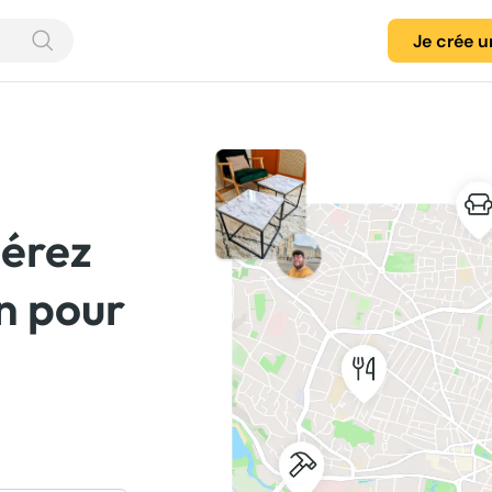
Je crée 
pérez
in pour