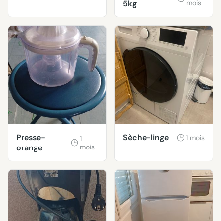
5kg
mois
Presse-
Sèche-linge
1 mois
1
orange
mois