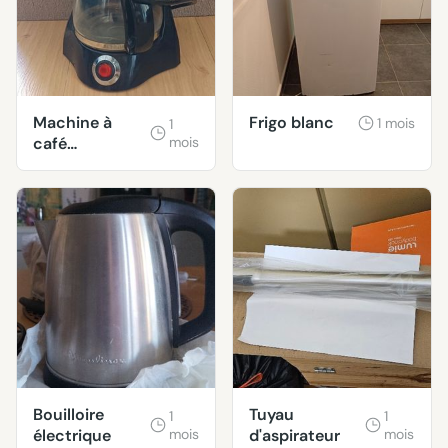
Machine à
Frigo blanc
1 mois
1
café
mois
défectueuse
(fendue)
Bouilloire
Tuyau
1
1
électrique
mois
d'aspirateur
mois