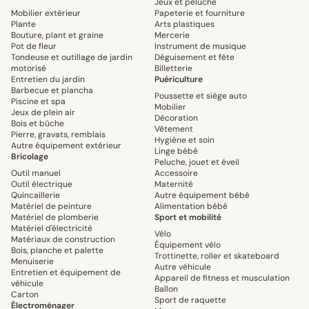
Jeux et peluche
Mobilier extérieur
Papeterie et fourniture
Plante
Arts plastiques
Bouture, plant et graine
Mercerie
Pot de fleur
Instrument de musique
Tondeuse et outillage de jardin
Déguisement et fête
motorisé
Billetterie
Entretien du jardin
Puériculture
Barbecue et plancha
Poussette et siège auto
Piscine et spa
Mobilier
Jeux de plein air
Décoration
Bois et bûche
Vêtement
Pierre, gravats, remblais
Hygiène et soin
Autre équipement extérieur
Linge bébé
Bricolage
Peluche, jouet et éveil
Outil manuel
Accessoire
Outil électrique
Maternité
Quincaillerie
Autre équipement bébé
Matériel de peinture
Alimentation bébé
Matériel de plomberie
Sport et mobilité
Matériel d'électricité
Vélo
Matériaux de construction
Équipement vélo
Bois, planche et palette
Trottinette, roller et skateboard
Menuiserie
Autre véhicule
Entretien et équipement de
Appareil de fitness et musculation
véhicule
Ballon
Carton
Sport de raquette
Électroménager