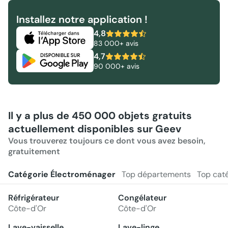
Installez notre application !
4,8
83 000+ avis
4,7
90 000+ avis
Il y a plus de 450 000 objets gratuits
actuellement disponibles sur Geev
Vous trouverez toujours ce dont vous avez besoin,
gratuitement
Catégorie Électroménager
Top départements
Top cat
Réfrigérateur
Congélateur
Côte-d'Or
Côte-d'Or
Lave-vaisselle
Lave-linge