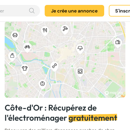
Je crée une annonce
S'insc
Côte-d'Or : Récupérez de
l'électroménager
gratuitement