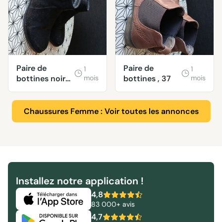
Paire de
Paire de
1
1
bottines noires
mois
bottines , 37
mois
en 37.
Chaussures Femme : Voir toutes les annonces
Installez notre application !
4,8
83 000+ avis
4,7