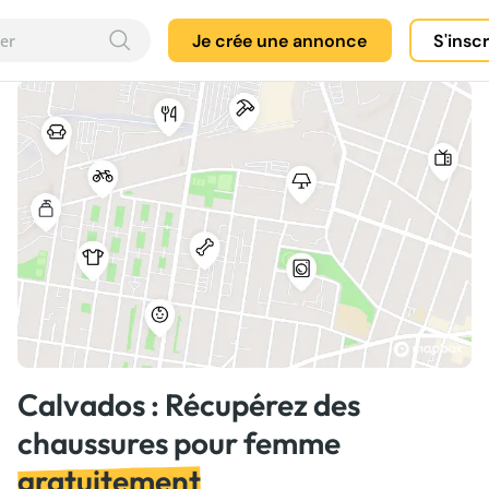
Je crée une annonce
S'insc
Calvados : Récupérez des
chaussures pour femme
gratuitement