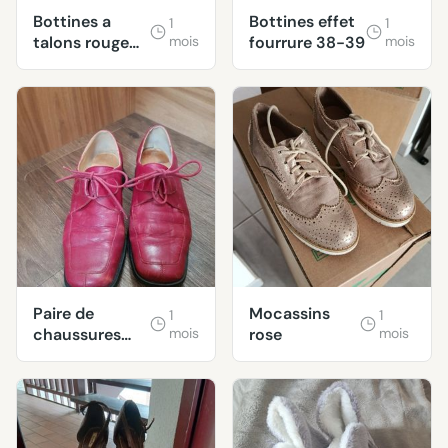
Bottines a
Bottines effet
1
1
talons rouge
mois
fourrure 38-39
mois
38-39
Paire de
Mocassins
1
1
chaussures
mois
rose
mois
taille 37