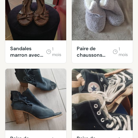
Sandales
Paire de
1
1
marron avec
mois
chaussons
mois
talons
taille 39
compensés.