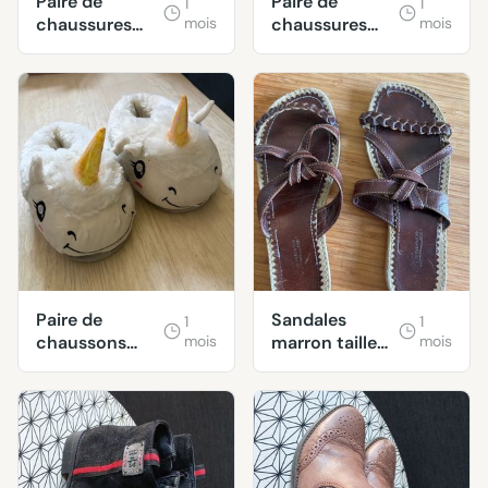
Paire de
Paire de
1
1
chaussures
mois
chaussures
mois
taille 39
taille 38
Paire de
Sandales
1
1
chaussons
mois
marron taille
mois
licorne taille
38
38