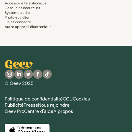
Accessoire téléphonique
Casque et écouteurs
Système audio
Photo et vidéo
Objet connecté
Autre appareil électronique
© Geev 2025
Politique de confidentialité
CGU
Cookies
Publicité
Presse
Nous rejoindre
Geev Pro
Centre d'aide
À propos