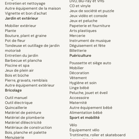
DVD, Blu-ray et VHS
Entretien et nettoyage
CD et vinyle
Autre équipement de la maison
Jeux de société et puzzle
Vignette et bon d'achat
Jeux vidéo et console
Jardin et extérieur
Jeux et peluche
Mobilier extérieur
Papeterie et fourniture
Plante
Arts plastiques
Bouture, plant et graine
Mercerie
Pot de fleur
Instrument de musique
Tondeuse et outillage de jardin
Déguisement et fête
motorisé
Billetterie
Entretien du jardin
Puériculture
Barbecue et plancha
Poussette et siège auto
Piscine et spa
Mobilier
Jeux de plein air
Décoration
Bois et bûche
Vêtement
Pierre, gravats, remblais
Hygiène et soin
Autre équipement extérieur
Linge bébé
Bricolage
Peluche, jouet et éveil
Outil manuel
Accessoire
Outil électrique
Maternité
Quincaillerie
Autre équipement bébé
Matériel de peinture
Alimentation bébé
Matériel de plomberie
Sport et mobilité
Matériel d'électricité
Vélo
Matériaux de construction
Équipement vélo
Bois, planche et palette
Trottinette, roller et skateboard
Menuiserie