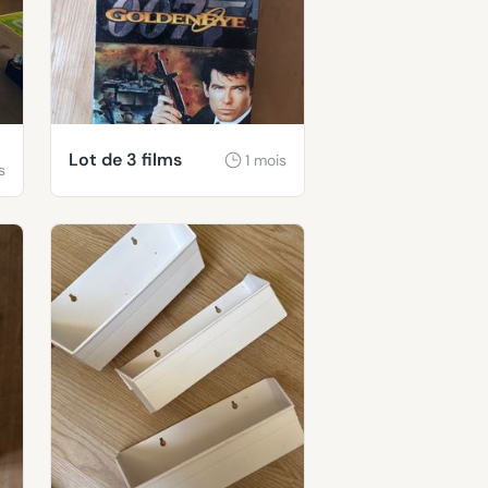
Lot de 3 films
1 mois
s