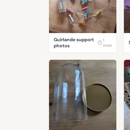
Guirlande support
1
photos
mois