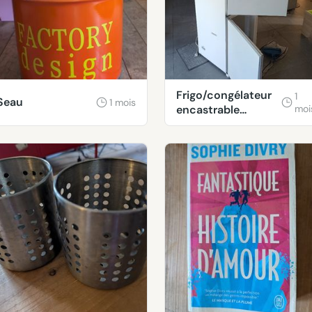
Frigo/congélateur
1
Seau
1 mois
encastrable
moi
Leonard