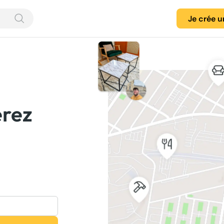
Je crée 
érez