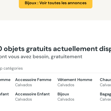
Bijoux : Voir toutes les annonces
0 objets gratuits actuellement di
ont vous avez besoin, gratuitement
p catégories
Femme
Accessoire Femme
Vêtement Homme
Chau
Calvados
Calvados
Calva
nfant
Accessoire Enfant
Bijoux
Bagag
Calvados
Calvados
Calva