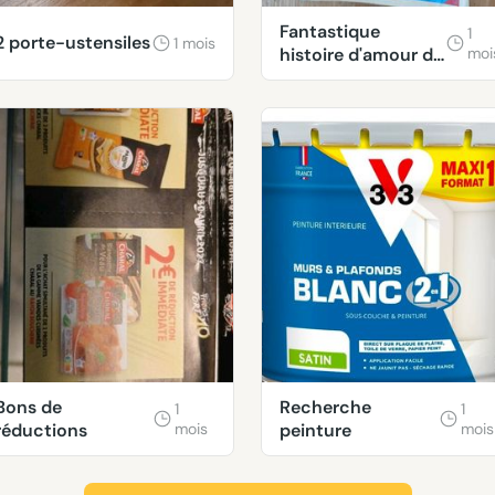
Fantastique
1
2 porte-ustensiles
1 mois
histoire d'amour de
moi
Sophie Divry
Bons de
Recherche
1
1
réductions
mois
peinture
mois