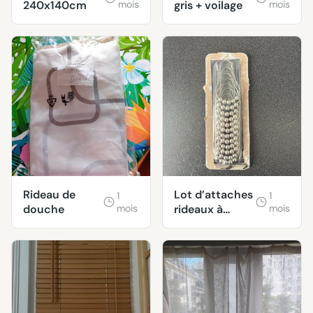
240x140cm
mois
gris + voilage
mois
Rideau de
Lot d’attaches
1
1
douche
mois
rideaux à
mois
perles.