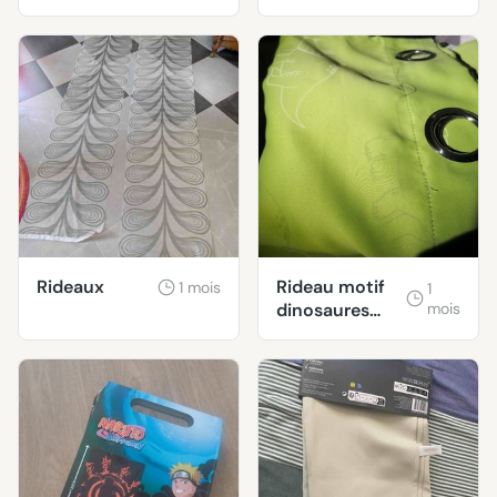
rideaux
Rideaux
Rideau motif
1 mois
1
dinosaures
mois
réfléchissants