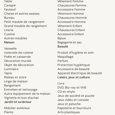
Table
Vêtement Femme
Canapé
Chaussures Femme
Fauteuil
Accessoire Femme
Chaise et autres assises
Vêtement Homme
Bureau
Chaussures Homme
Petit meuble de rangement
Accessoire Homme
Grand meuble de rangement
Vêtement Enfant
Literie
Chaussures Enfant
Cuisine
Accessoire Enfant
Autres meubles
Bijoux
Maison
Bagagerie et sac
Beauté
Vaisselle
Ustensile de cuisine
Produit d'hygiène et soin
Poêle et casserole
Maquillage
Décoration murale
Parfum
Objet de décoration
Protection hygiénique
Luminaire
Accessoire de beauté
Tapis
Appareil électrique de beauté
Rideau et store
Loisirs, jeux et culture
Linge de maison
Livre
Rangement
DVD, Blu-ray et VHS
Entretien et nettoyage
CD et vinyle
Autre équipement de la maison
Jeux de société et puzzle
Vignette et bon d'achat
Jeux vidéo et console
Jardin et extérieur
Jeux et peluche
Mobilier extérieur
Papeterie et fourniture
Plante
Arts plastiques