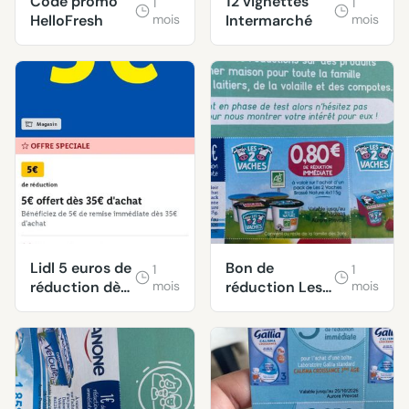
Code promo
12 vignettes
1
1
HelloFresh
mois
Intermarché
mois
Lidl 5 euros de
Bon de
1
1
réduction dès
mois
réduction Les
mois
35 euros
2 Vaches
d'achats