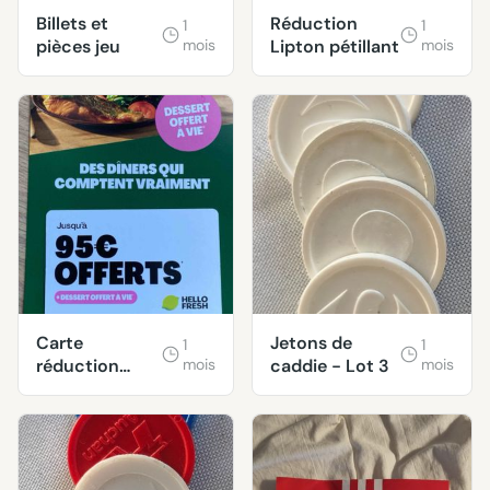
Billets et
Réduction
1
1
pièces jeu
mois
Lipton pétillant
mois
Carte
Jetons de
1
1
réduction
mois
caddie - Lot 3
mois
HelloFresh