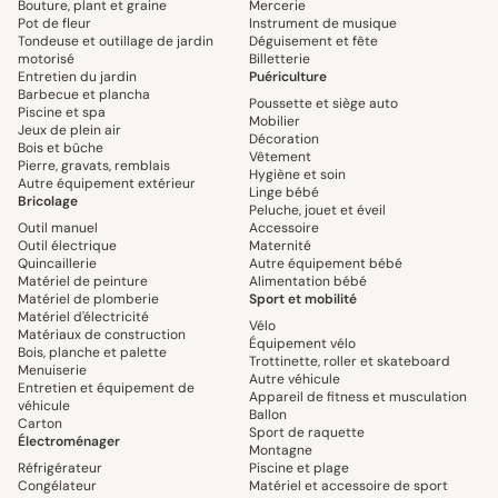
Bouture, plant et graine
Mercerie
Pot de fleur
Instrument de musique
Tondeuse et outillage de jardin
Déguisement et fête
motorisé
Billetterie
Entretien du jardin
Puériculture
Barbecue et plancha
Poussette et siège auto
Piscine et spa
Mobilier
Jeux de plein air
Décoration
Bois et bûche
Vêtement
Pierre, gravats, remblais
Hygiène et soin
Autre équipement extérieur
Linge bébé
Bricolage
Peluche, jouet et éveil
Outil manuel
Accessoire
Outil électrique
Maternité
Quincaillerie
Autre équipement bébé
Matériel de peinture
Alimentation bébé
Matériel de plomberie
Sport et mobilité
Matériel d'électricité
Vélo
Matériaux de construction
Équipement vélo
Bois, planche et palette
Trottinette, roller et skateboard
Menuiserie
Autre véhicule
Entretien et équipement de
Appareil de fitness et musculation
véhicule
Ballon
Carton
Sport de raquette
Électroménager
Montagne
Réfrigérateur
Piscine et plage
Congélateur
Matériel et accessoire de sport