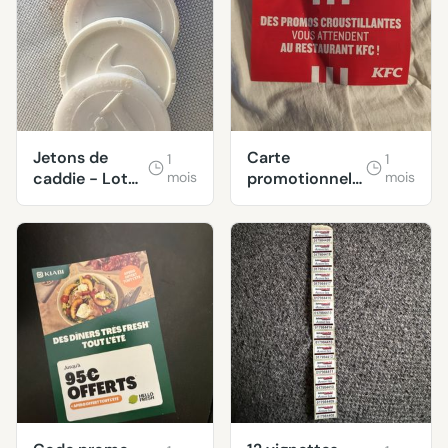
Jetons de
Carte
1
1
caddie - Lot
mois
promotionnelle
mois
10
KFC