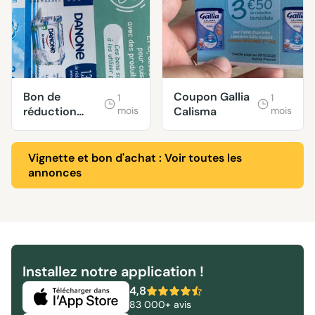
Bon de
Coupon Gallia
1
1
réduction
mois
Calisma
mois
Danone
Vignette et bon d'achat : Voir toutes les
annonces
Installez notre application !
4,8
83 000+ avis