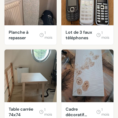
Planche à
Lot de 3 faux
1
1
repasser
mois
téléphones
mois
Table carrée
Cadre
1
1
74x74
mois
décoratif
mois