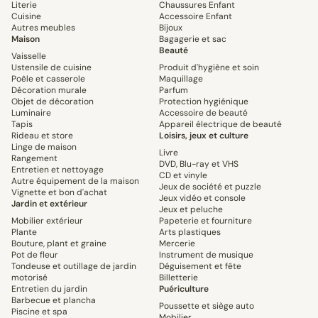
Literie
Chaussures Enfant
Cuisine
Accessoire Enfant
Autres meubles
Bijoux
Maison
Bagagerie et sac
Beauté
Vaisselle
Ustensile de cuisine
Produit d'hygiène et soin
Poêle et casserole
Maquillage
Décoration murale
Parfum
Objet de décoration
Protection hygiénique
Luminaire
Accessoire de beauté
Tapis
Appareil électrique de beauté
Rideau et store
Loisirs, jeux et culture
Linge de maison
Livre
Rangement
DVD, Blu-ray et VHS
Entretien et nettoyage
CD et vinyle
Autre équipement de la maison
Jeux de société et puzzle
Vignette et bon d'achat
Jeux vidéo et console
Jardin et extérieur
Jeux et peluche
Mobilier extérieur
Papeterie et fourniture
Plante
Arts plastiques
Bouture, plant et graine
Mercerie
Pot de fleur
Instrument de musique
Tondeuse et outillage de jardin
Déguisement et fête
motorisé
Billetterie
Entretien du jardin
Puériculture
Barbecue et plancha
Poussette et siège auto
Piscine et spa
Mobilier