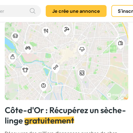
Je crée une annonce
S'insc
Côte-d'Or : Récupérez un sèche-
linge
gratuitement