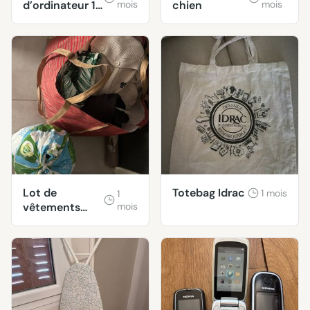
d’ordinateur 17
mois
chien
mois
pouces
Lot de
Totebag Idrac
1 mois
1
vêtements
mois
venir
rapidement
svp