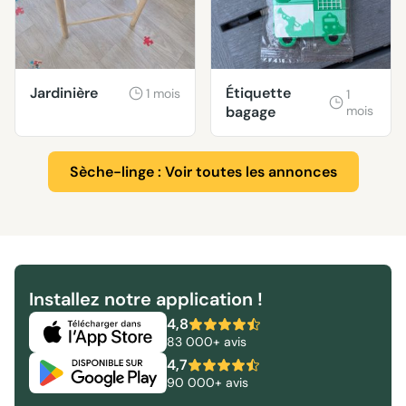
Jardinière
Étiquette
1 mois
1
bagage
mois
Sèche-linge : Voir toutes les annonces
Installez notre application !
4,8
83 000+ avis
4,7
90 000+ avis