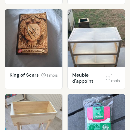
florale
King of Scars
Meuble
1 mois
1
d'appoint
mois