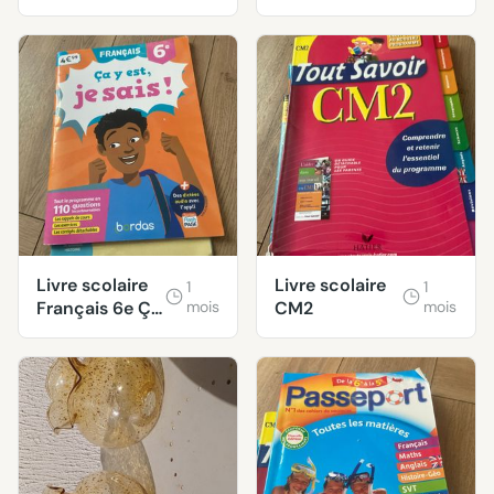
pour chat
Livre scolaire
Livre scolaire
1
1
Français 6e Ça
mois
CM2
mois
y est, je sais !