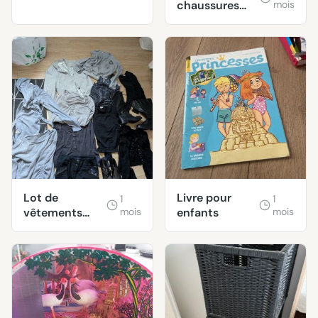
chaussures
mois
taille 37
Lot de
Livre pour
1
1
vêtements
mois
enfants
mois
femme taille
S/M +
Chaussures