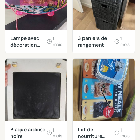
Lampe avec
3 paniers de
1
1
décoration
mois
rangement
mois
flamants roses
Plaque ardoise
Lot de
1
1
noire
mois
nourriture
mois