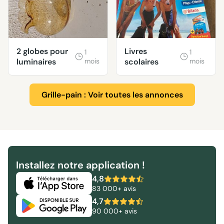
2 globes pour
Livres
1
1
luminaires
mois
scolaires
mois
Grille-pain : Voir toutes les annonces
Installez notre application !
4,8
83 000+ avis
4,7
90 000+ avis