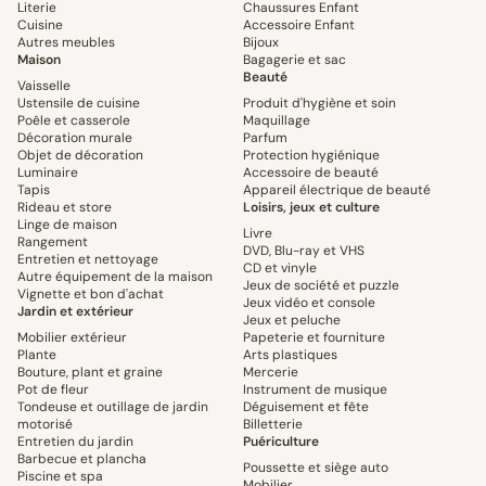
Literie
Chaussures Enfant
Cuisine
Accessoire Enfant
Autres meubles
Bijoux
Maison
Bagagerie et sac
Beauté
Vaisselle
Ustensile de cuisine
Produit d'hygiène et soin
Poêle et casserole
Maquillage
Décoration murale
Parfum
Objet de décoration
Protection hygiénique
Luminaire
Accessoire de beauté
Tapis
Appareil électrique de beauté
Rideau et store
Loisirs, jeux et culture
Linge de maison
Livre
Rangement
DVD, Blu-ray et VHS
Entretien et nettoyage
CD et vinyle
Autre équipement de la maison
Jeux de société et puzzle
Vignette et bon d'achat
Jeux vidéo et console
Jardin et extérieur
Jeux et peluche
Mobilier extérieur
Papeterie et fourniture
Plante
Arts plastiques
Bouture, plant et graine
Mercerie
Pot de fleur
Instrument de musique
Tondeuse et outillage de jardin
Déguisement et fête
motorisé
Billetterie
Entretien du jardin
Puériculture
Barbecue et plancha
Poussette et siège auto
Piscine et spa
Mobilier