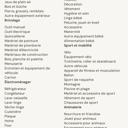
Jeux de plein air
Décoration
Bois et bûche
Vêtement
Pierre, gravats, remblais
Hygiène et soin
Autre équipement extérieur
Linge bébé
Bricolage
Peluche, jouet et éveil
Outil manuel
Accessoire
Outil électrique
Maternité
Quincaillerie
Autre équipement bébé
Matériel de peinture
Alimentation bébé
Matériel de plomberie
Sport et mobilité
Matériel d'électricité
Vélo
Matériaux de construction
Équipement vélo
Bois, planche et palette
Trottinette, roller et skateboard
Menuiserie
Autre véhicule
Entretien et équipement de
Appareil de fitness et musculation
véhicule
Ballon
Carton
Sport de raquette
Électroménager
Montagne
Réfrigérateur
Piscine et plage
Congélateur
Matériel et accessoire de sport
Lave-vaisselle
Vêtement de sport
Lave-linge
Chaussures de sport
Sèche-linge
Animalerie
Cuisinière
Nourriture et friandise
Plaque
Jouet pour animaux
Hotte
Accessoire pour animaux
Four
Equipement pour animaux