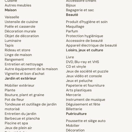
Cuisine
Accessoire Enfant
Autres meubles
Bijoux
Maison
Bagagerie et sac
Beauté
Vaisselle
Ustensile de cuisine
Produit d'hygiène et soin
Poêle et casserole
Maquillage
Décoration murale
Parfum
Objet de décoration
Protection hygiénique
Luminaire
Accessoire de beauté
Tapis
Appareil électrique de beauté
Rideau et store
Loisirs, jeux et culture
Linge de maison
Livre
Rangement
DVD, Blu-ray et VHS
Entretien et nettoyage
CD et vinyle
Autre équipement de la maison
Jeux de société et puzzle
Vignette et bon d'achat
Jeux vidéo et console
Jardin et extérieur
Jeux et peluche
Mobilier extérieur
Papeterie et fourniture
Plante
Arts plastiques
Bouture, plant et graine
Mercerie
Pot de fleur
Instrument de musique
Tondeuse et outillage de jardin
Déguisement et fête
motorisé
Billetterie
Entretien du jardin
Puériculture
Barbecue et plancha
Poussette et siège auto
Piscine et spa
Mobilier
Jeux de plein air
Décoration