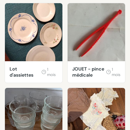
Lot
JOUET - pince
1
1
d'assiettes
mois
médicale
mois