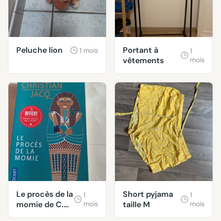
Peluche lion
Portant à
1 mois
1
vêtements
mois
Le procès de la
Short pyjama
1
1
momie de C.
mois
taille M
mois
Jacq