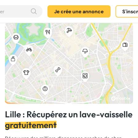
Je crée une annonce
S'insc
Lille : Récupérez un lave-vaisselle
gratuitement