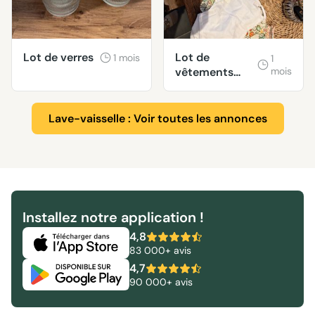
Lot de verres
Lot de
1 mois
1
vêtements
mois
bébé taille 0-3
mois
Lave-vaisselle : Voir toutes les annonces
Installez notre application !
4,8
83 000+ avis
4,7
90 000+ avis