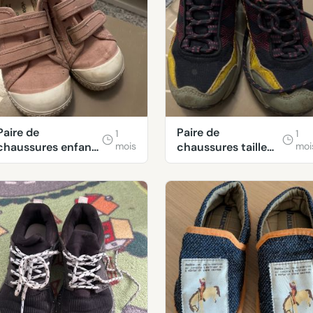
Paire de
Paire de
1
1
chaussures enfant
mois
chaussures taille
moi
taille 28
29