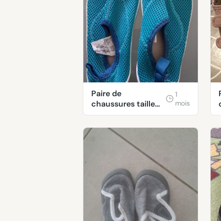
Paire de
1
chaussures taille
mois
32