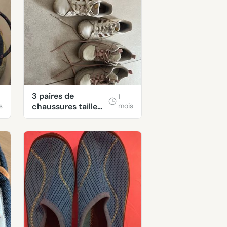
3 paires de
1
s
chaussures taille
mois
35