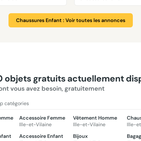
35
Chaussures Enfant : Voir toutes les annonces
0 objets gratuits actuellement di
ont vous avez besoin, gratuitement
p catégories
Femme
Accessoire Femme
Vêtement Homme
Chau
Ille-et-Vilaine
Ille-et-Vilaine
Ille-e
nfant
Accessoire Enfant
Bijoux
Bagag