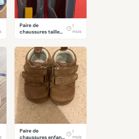
Paire de
1
s
chaussures taille
mois
30
Paire de
1
s
chaussures enfant
mois