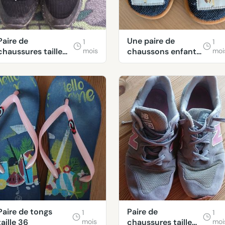
Paire de
Une paire de
1
1
chaussures taille
mois
chaussons enfant
moi
35
Taille 30
Paire de tongs
Paire de
1
1
taille 36
mois
chaussures taille
moi