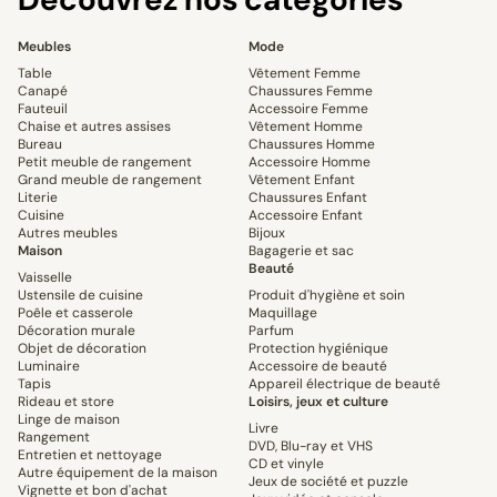
Meubles
Mode
Table
Vêtement Femme
Canapé
Chaussures Femme
Fauteuil
Accessoire Femme
Chaise et autres assises
Vêtement Homme
Bureau
Chaussures Homme
Petit meuble de rangement
Accessoire Homme
Grand meuble de rangement
Vêtement Enfant
Literie
Chaussures Enfant
Cuisine
Accessoire Enfant
Autres meubles
Bijoux
Maison
Bagagerie et sac
Beauté
Vaisselle
Ustensile de cuisine
Produit d'hygiène et soin
Poêle et casserole
Maquillage
Décoration murale
Parfum
Objet de décoration
Protection hygiénique
Luminaire
Accessoire de beauté
Tapis
Appareil électrique de beauté
Rideau et store
Loisirs, jeux et culture
Linge de maison
Livre
Rangement
DVD, Blu-ray et VHS
Entretien et nettoyage
CD et vinyle
Autre équipement de la maison
Jeux de société et puzzle
Vignette et bon d'achat