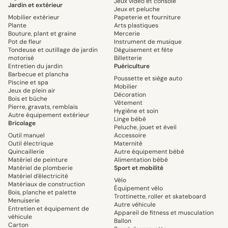
Jeux vidéo et console
Jardin et extérieur
Jeux et peluche
Mobilier extérieur
Papeterie et fourniture
Plante
Arts plastiques
Bouture, plant et graine
Mercerie
Pot de fleur
Instrument de musique
Tondeuse et outillage de jardin
Déguisement et fête
motorisé
Billetterie
Entretien du jardin
Puériculture
Barbecue et plancha
Poussette et siège auto
Piscine et spa
Mobilier
Jeux de plein air
Décoration
Bois et bûche
Vêtement
Pierre, gravats, remblais
Hygiène et soin
Autre équipement extérieur
Linge bébé
Bricolage
Peluche, jouet et éveil
Outil manuel
Accessoire
Outil électrique
Maternité
Quincaillerie
Autre équipement bébé
Matériel de peinture
Alimentation bébé
Matériel de plomberie
Sport et mobilité
Matériel d'électricité
Vélo
Matériaux de construction
Équipement vélo
Bois, planche et palette
Trottinette, roller et skateboard
Menuiserie
Autre véhicule
Entretien et équipement de
Appareil de fitness et musculation
véhicule
Ballon
Carton