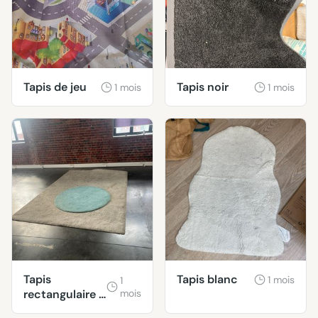
Tapis de jeu
Tapis noir
1 mois
1 mois
Tapis
Tapis blanc
1 mois
1
rectangulaire +
mois
tapis rond