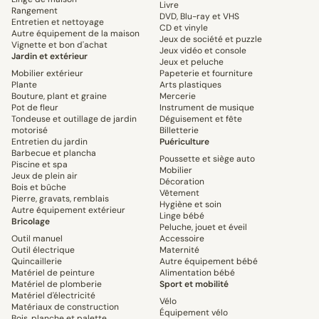
Livre
Rangement
DVD, Blu-ray et VHS
Entretien et nettoyage
CD et vinyle
Autre équipement de la maison
Jeux de société et puzzle
Vignette et bon d'achat
Jeux vidéo et console
Jardin et extérieur
Jeux et peluche
Mobilier extérieur
Papeterie et fourniture
Plante
Arts plastiques
Bouture, plant et graine
Mercerie
Pot de fleur
Instrument de musique
Tondeuse et outillage de jardin
Déguisement et fête
motorisé
Billetterie
Entretien du jardin
Puériculture
Barbecue et plancha
Poussette et siège auto
Piscine et spa
Mobilier
Jeux de plein air
Décoration
Bois et bûche
Vêtement
Pierre, gravats, remblais
Hygiène et soin
Autre équipement extérieur
Linge bébé
Bricolage
Peluche, jouet et éveil
Outil manuel
Accessoire
Outil électrique
Maternité
Quincaillerie
Autre équipement bébé
Matériel de peinture
Alimentation bébé
Matériel de plomberie
Sport et mobilité
Matériel d'électricité
Vélo
Matériaux de construction
Équipement vélo
Bois, planche et palette