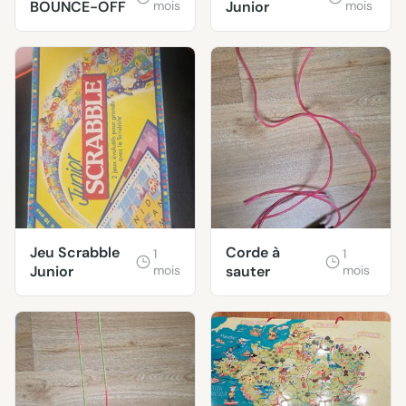
BOUNCE-OFF
mois
Junior
mois
Jeu Scrabble
Corde à
1
1
Junior
mois
sauter
mois