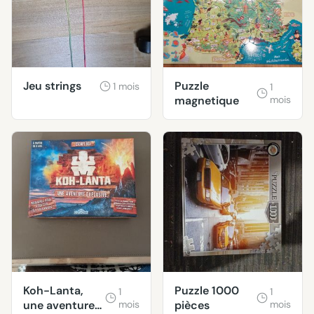
Jeu strings
Puzzle
1 mois
1
magnetique
mois
Koh-Lanta,
Puzzle 1000
1
1
une aventure
mois
pièces
mois