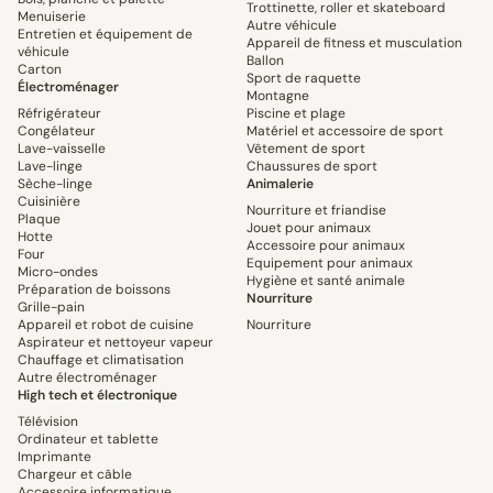
Trottinette, roller et skateboard
Menuiserie
Autre véhicule
Entretien et équipement de
Appareil de fitness et musculation
véhicule
Ballon
Carton
Sport de raquette
Électroménager
Montagne
Réfrigérateur
Piscine et plage
Congélateur
Matériel et accessoire de sport
Lave-vaisselle
Vêtement de sport
Lave-linge
Chaussures de sport
Sèche-linge
Animalerie
Cuisinière
Nourriture et friandise
Plaque
Jouet pour animaux
Hotte
Accessoire pour animaux
Four
Equipement pour animaux
Micro-ondes
Hygiène et santé animale
Préparation de boissons
Nourriture
Grille-pain
Appareil et robot de cuisine
Nourriture
Aspirateur et nettoyeur vapeur
Chauffage et climatisation
Autre électroménager
High tech et électronique
Télévision
Ordinateur et tablette
Imprimante
Chargeur et câble
Accessoire informatique