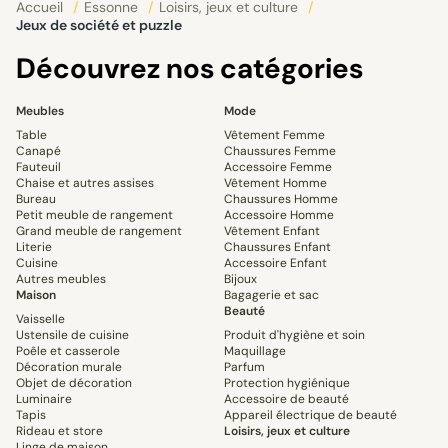
Accueil
/
Essonne
/
Loisirs, jeux et culture
/
Jeux de société et puzzle
Découvrez nos catégories
Meubles
Mode
Table
Vêtement Femme
Canapé
Chaussures Femme
Fauteuil
Accessoire Femme
Chaise et autres assises
Vêtement Homme
Bureau
Chaussures Homme
Petit meuble de rangement
Accessoire Homme
Grand meuble de rangement
Vêtement Enfant
Literie
Chaussures Enfant
Cuisine
Accessoire Enfant
Autres meubles
Bijoux
Maison
Bagagerie et sac
Beauté
Vaisselle
Ustensile de cuisine
Produit d'hygiène et soin
Poêle et casserole
Maquillage
Décoration murale
Parfum
Objet de décoration
Protection hygiénique
Luminaire
Accessoire de beauté
Tapis
Appareil électrique de beauté
Rideau et store
Loisirs, jeux et culture
Linge de maison