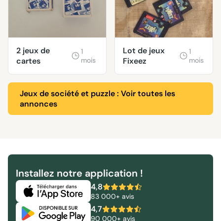
2 jeux de
Lot de jeux
1
1
cartes
mois
Fixeez
mois
Jeux de société et puzzle : Voir toutes les
annonces
Installez notre application !
4,8
83 000+ avis
4,7
90 000+ avis