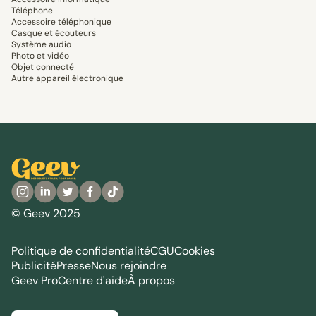
Téléphone
Accessoire téléphonique
Casque et écouteurs
Système audio
Photo et vidéo
Objet connecté
Autre appareil électronique
© Geev 2025
Politique de confidentialité
CGU
Cookies
Publicité
Presse
Nous rejoindre
Geev Pro
Centre d'aide
À propos