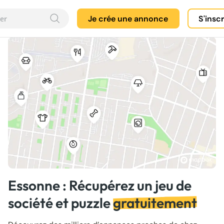
Je crée une annonce
S'insc
Essonne : Récupérez un jeu de
société et puzzle
gratuitement