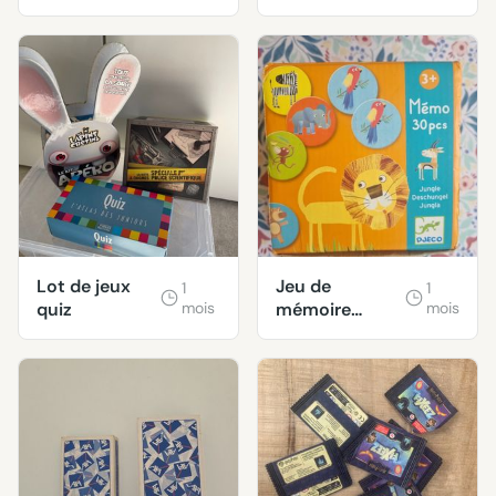
explosive
Lot de jeux
Jeu de
1
1
quiz
mois
mémoire
mois
jungle