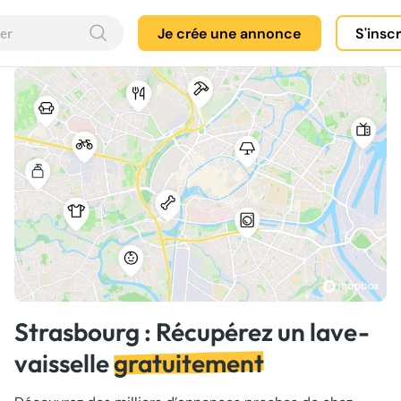
Je crée une annonce
S'insc
Strasbourg : Récupérez un lave-
vaisselle
gratuitement