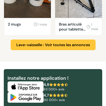
2 mugs
Bras articulé
1 mois
1
pour tablette
mois
et téléphone
Lave-vaisselle : Voir toutes les annonces
Installez notre application !
4,8
83 000+ avis
4,7
90 000+ avis