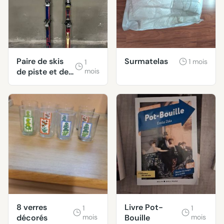
Paire de skis
Surmatelas
1 mois
1
de piste et de
mois
fond
8 verres
Livre Pot-
1
1
décorés
mois
Bouille
mois