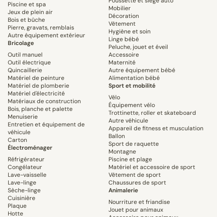
Poussette et siège auto
Piscine et spa
Mobilier
Jeux de plein air
Décoration
Bois et bûche
Vêtement
Pierre, gravats, remblais
Hygiène et soin
Autre équipement extérieur
Linge bébé
Bricolage
Peluche, jouet et éveil
Outil manuel
Accessoire
Outil électrique
Maternité
Quincaillerie
Autre équipement bébé
Matériel de peinture
Alimentation bébé
Matériel de plomberie
Sport et mobilité
Matériel d'électricité
Vélo
Matériaux de construction
Équipement vélo
Bois, planche et palette
Trottinette, roller et skateboard
Menuiserie
Autre véhicule
Entretien et équipement de
Appareil de fitness et musculation
véhicule
Ballon
Carton
Sport de raquette
Électroménager
Montagne
Réfrigérateur
Piscine et plage
Congélateur
Matériel et accessoire de sport
Lave-vaisselle
Vêtement de sport
Lave-linge
Chaussures de sport
Sèche-linge
Animalerie
Cuisinière
Nourriture et friandise
Plaque
Jouet pour animaux
Hotte