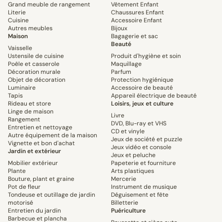
Grand meuble de rangement
Vêtement Enfant
Literie
Chaussures Enfant
Cuisine
Accessoire Enfant
Autres meubles
Bijoux
Maison
Bagagerie et sac
Beauté
Vaisselle
Ustensile de cuisine
Produit d'hygiène et soin
Poêle et casserole
Maquillage
Décoration murale
Parfum
Objet de décoration
Protection hygiénique
Luminaire
Accessoire de beauté
Tapis
Appareil électrique de beauté
Rideau et store
Loisirs, jeux et culture
Linge de maison
Livre
Rangement
DVD, Blu-ray et VHS
Entretien et nettoyage
CD et vinyle
Autre équipement de la maison
Jeux de société et puzzle
Vignette et bon d'achat
Jeux vidéo et console
Jardin et extérieur
Jeux et peluche
Mobilier extérieur
Papeterie et fourniture
Plante
Arts plastiques
Bouture, plant et graine
Mercerie
Pot de fleur
Instrument de musique
Tondeuse et outillage de jardin
Déguisement et fête
motorisé
Billetterie
Entretien du jardin
Puériculture
Barbecue et plancha