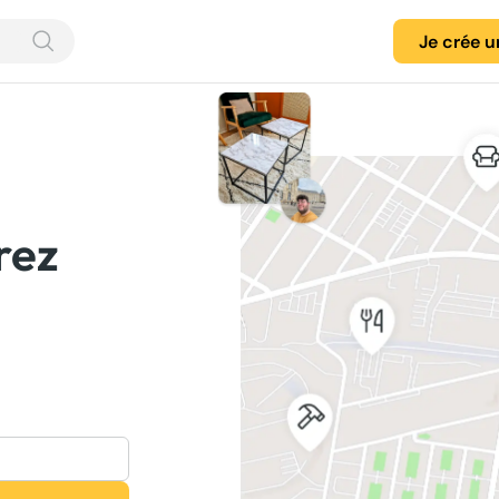
Je crée 
rez