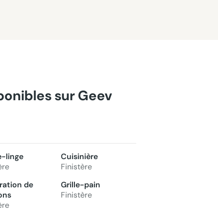
sponibles sur Geev
-linge
Cuisinière
ère
Finistère
ration de
Grille-pain
ons
Finistère
ère