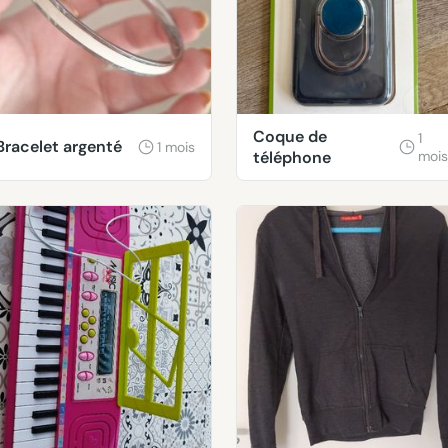
Coque de
1
Bracelet argenté
1 mois
téléphone
mois