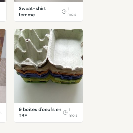
Sweat-shirt
1
femme
mois
9 boîtes d'oeufs en
1
s
TBE
mois