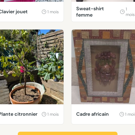
Sweat-shirt
1
Clavier jouet
1 mois
femme
mois
Plante citronnier
Cadre africain
1 mois
1 moi