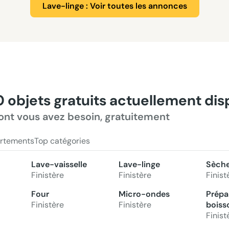
Lave-linge : Voir toutes les annonces
0 objets gratuits actuellement di
ont vous avez besoin, gratuitement
rtements
Top catégories
Lave-vaisselle
Lave-linge
Sèche
Finistère
Finistère
Finist
Four
Micro-ondes
Prépa
Finistère
Finistère
boiss
Finist