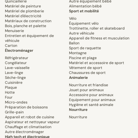
Quincaillerie
Autre équipement bébé
Matériel de peinture
Alimentation bébé
Matériel de plomberie
Sport et mobilité
Matériel d'électricité
Vélo
Matériaux de construction
Équipement vélo
Bois, planche et palette
Trottinette, roller et skateboard
Menuiserie
Autre véhicule
Entretien et équipement de
Appareil de fitness et musculation
véhicule
Ballon
Carton
Sport de raquette
Électroménager
Montagne
Réfrigérateur
Piscine et plage
Congélateur
Matériel et accessoire de sport
Lave-vaisselle
Vêtement de sport
Lave-linge
Chaussures de sport
Sèche-linge
Animalerie
Cuisinière
Nourriture et friandise
Plaque
Jouet pour animaux
Hotte
Accessoire pour animaux
Four
Equipement pour animaux
Micro-ondes
Hygiène et santé animale
Préparation de boissons
Nourriture
Grille-pain
Appareil et robot de cuisine
Nourriture
Aspirateur et nettoyeur vapeur
Chauffage et climatisation
Autre électroménager
High tech et électronique