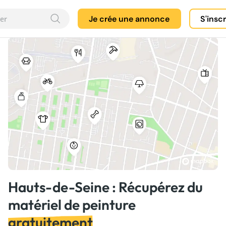
Je crée une annonce
S'insc
Hauts-de-Seine : Récupérez du
matériel de peinture
gratuitement