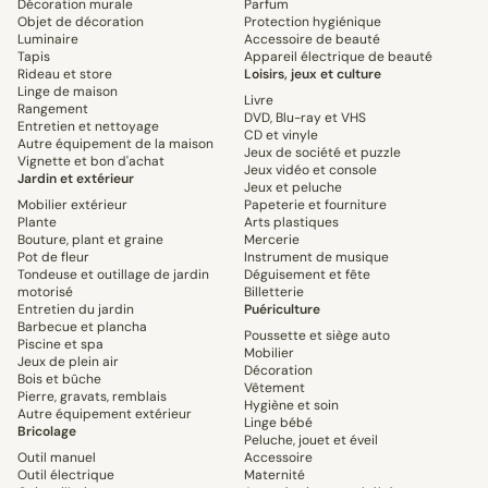
Décoration murale
Parfum
Objet de décoration
Protection hygiénique
Luminaire
Accessoire de beauté
Tapis
Appareil électrique de beauté
Rideau et store
Loisirs, jeux et culture
Linge de maison
Livre
Rangement
DVD, Blu-ray et VHS
Entretien et nettoyage
CD et vinyle
Autre équipement de la maison
Jeux de société et puzzle
Vignette et bon d'achat
Jeux vidéo et console
Jardin et extérieur
Jeux et peluche
Mobilier extérieur
Papeterie et fourniture
Plante
Arts plastiques
Bouture, plant et graine
Mercerie
Pot de fleur
Instrument de musique
Tondeuse et outillage de jardin
Déguisement et fête
motorisé
Billetterie
Entretien du jardin
Puériculture
Barbecue et plancha
Poussette et siège auto
Piscine et spa
Mobilier
Jeux de plein air
Décoration
Bois et bûche
Vêtement
Pierre, gravats, remblais
Hygiène et soin
Autre équipement extérieur
Linge bébé
Bricolage
Peluche, jouet et éveil
Outil manuel
Accessoire
Outil électrique
Maternité