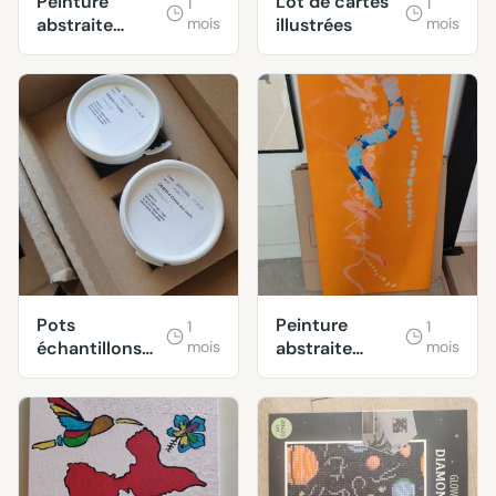
Peinture
Lot de cartes
1
1
abstraite
mois
illustrées
mois
rouge
Pots
Peinture
1
1
échantillons
mois
abstraite
mois
TOLLENS
orange