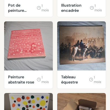
Pot de
Illustration
1
1
peinture
mois
encadrée
mois
murale et
boiseries
cuisines et sa
Peinture
Tableau
1
1
abstraite rose
mois
équestre
mois