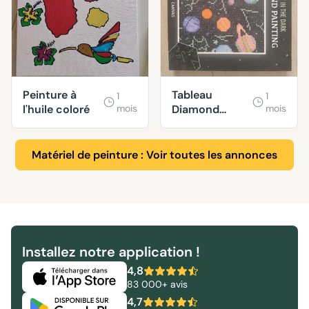
Peinture à
Tableau
1
1
l'huile coloré
mois
Diamond
mois
painting
Matériel de peinture : Voir toutes les annonces
Installez notre application !
4,8
83 000+ avis
4,7