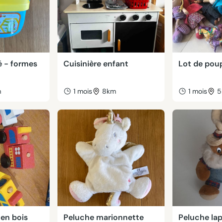
é - formes
Cuisinière enfant
Lot de pou
m
1 mois
8km
1 mois
5
 en bois
Peluche marionnette
Peluche lap