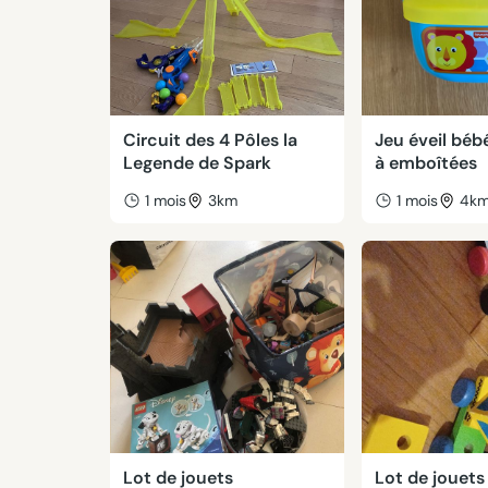
Circuit des 4 Pôles la
Jeu éveil béb
Legende de Spark
à emboîtées
1 mois
3km
1 mois
4k
Lot de jouets
Lot de jouets