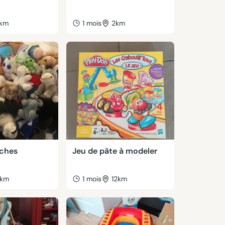
km
1 mois
2km
uches
Jeu de pâte à modeler
km
1 mois
12km