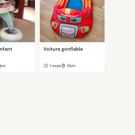
enfant
Voiture gonflable
km
1 mois
5km