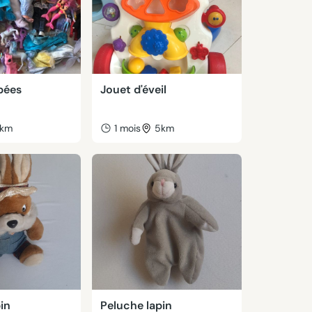
pées
Jouet d'éveil
km
1 mois
5km
in
Peluche lapin