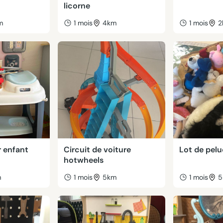
licorne
m
1 mois
4km
1 mois
2
r enfant
Circuit de voiture
Lot de pel
hotwheels
m
1 mois
5km
1 mois
5