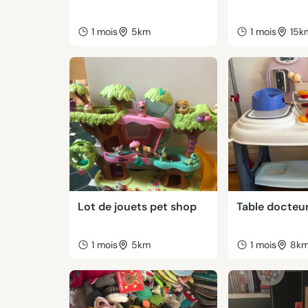
1 mois
5km
1 mois
15k
Lot de jouets pet shop
Table docteu
1 mois
5km
1 mois
8k