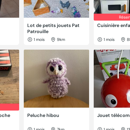
Réser
Lot de petits jouets Pat
Cuisinière enf
Patrouille
1 mois
9km
1 mois
8
oche
Peluche hibou
Jouet téléco
1 mois
7km
1 mois
1