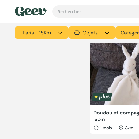
Paris - 15Km
Objets
Catégor
Doudou et compag
lapin
1 mois
3km