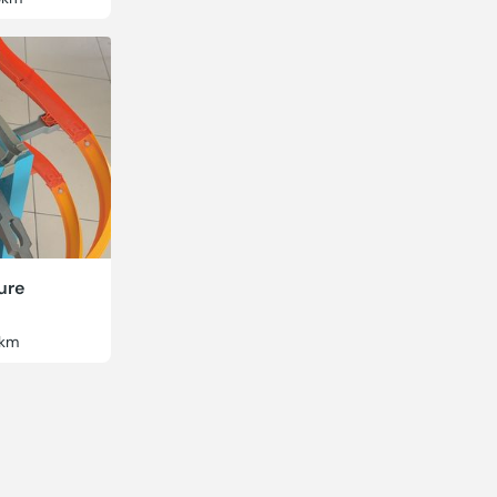
ure
km