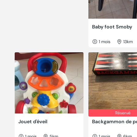
Baby foot Smoby
1 mois
13km
Réservé
Jouet d'éveil
Backgammon de p
1 mois
5km
1 mois
6km