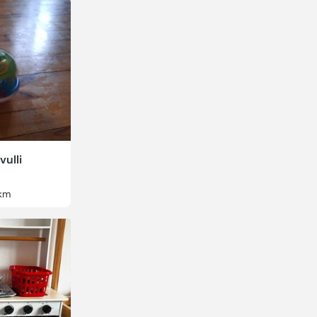
vulli
km