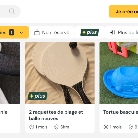
Je crée 
ies
Non réservé
Plus de f
1
nie
2 raquettes de plage et
Tortue bascul
balle neuves
1 mois
6km
1 mois
9