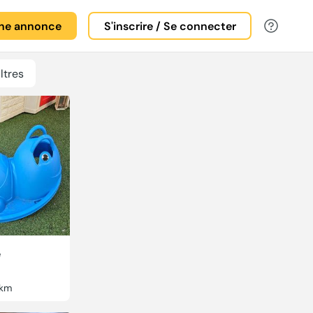
une annonce
S'inscrire / Se connecter
iltres
e
km