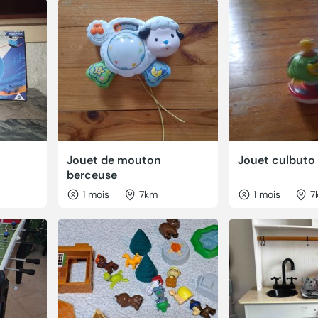
Jouet de mouton
Jouet culbuto 
berceuse
1 mois
7km
1 mois
7