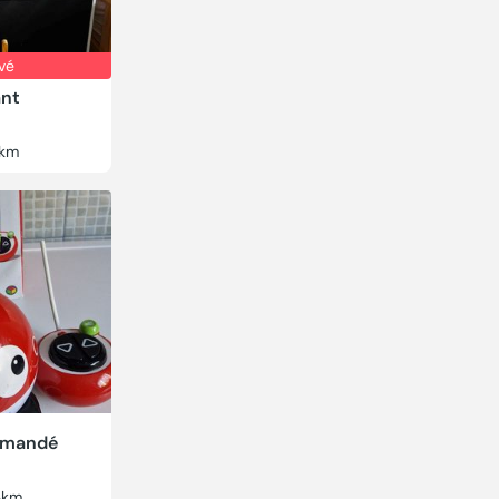
vé
ant
km
mmandé
3km