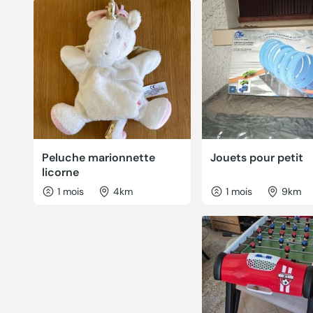
Peluche marionnette
Jouets pour petit
licorne
1 mois
4km
1 mois
9km