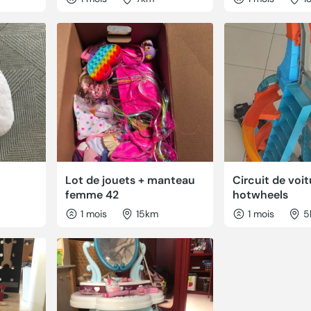
Lot de jouets + manteau
Circuit de voit
femme 42
hotwheels
1 mois
15km
1 mois
5