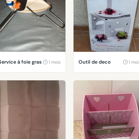
Service à foie gras
Outil de deco
1 mois
1 moi