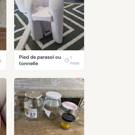
Pied de parasol ou
1
s
tonnelle
mois