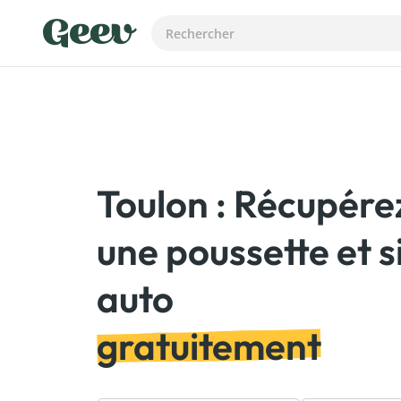
Toulon : Récupére
une poussette et s
gratuitement