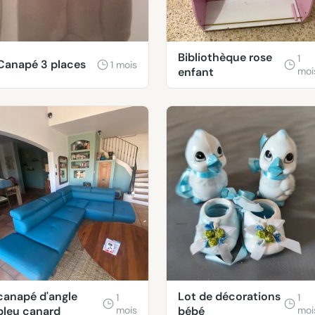
Bibliothèque rose
1
Canapé 3 places
1 mois
enfant
moi
canapé d'angle
Lot de décorations
1
1
bleu canard
mois
bébé
moi