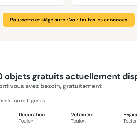
Poussette et siège auto : Voir toutes les annonces
0 objets gratuits actuellement di
ont vous avez besoin, gratuitement
ments
Top catégories
Décoration
Vêtement
Hygiè
Toulon
Toulon
Toulo