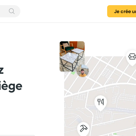
Je crée 
z
iège