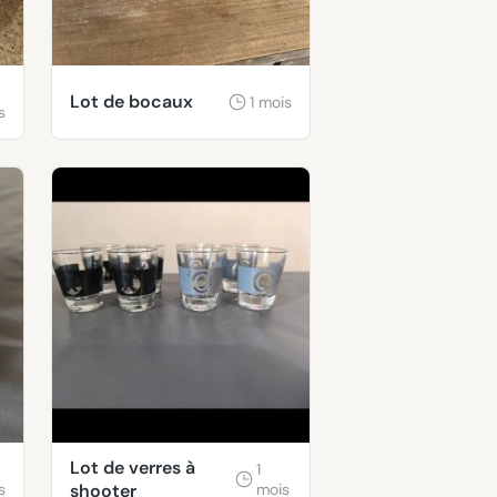
Lot de bocaux
1 mois
s
Lot de verres à
1
s
shooter
mois