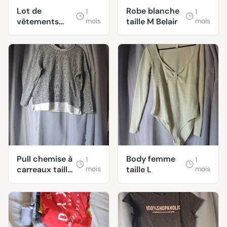
Lot de
Robe blanche
1
1
vêtements
mois
taille M Belair
mois
venir
rapidement
svp
Pull chemise à
Body femme
1
1
carreaux taille
mois
taille L
mois
L