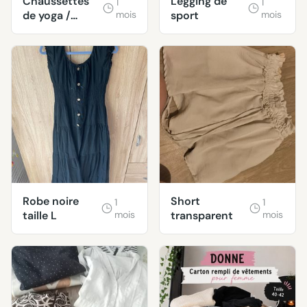
Chaussettes
Legging de
1
1
de yoga /
mois
sport
mois
Pilates taille
unique 36-40
Robe noire
Short
1
1
taille L
mois
transparent
mois