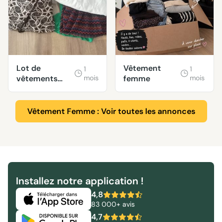
Lot de
Vêtement
1
1
vêtements
mois
femme
mois
taille M
Vêtement Femme : Voir toutes les annonces
Installez notre application !
4,8
83 000+ avis
4,7