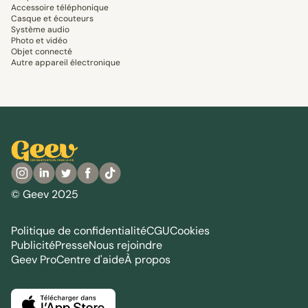
Accessoire téléphonique
Casque et écouteurs
Système audio
Photo et vidéo
Objet connecté
Autre appareil électronique
© Geev 2025
Politique de confidentialité
CGU
Cookies
Publicité
Presse
Nous rejoindre
Geev Pro
Centre d'aide
À propos