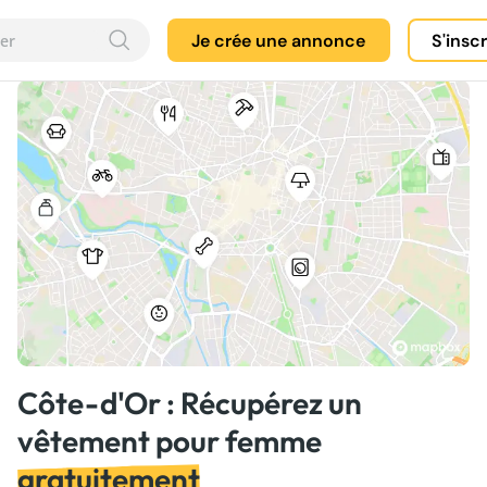
Je crée une annonce
S'insc
Côte-d'Or : Récupérez un
vêtement pour femme
gratuitement