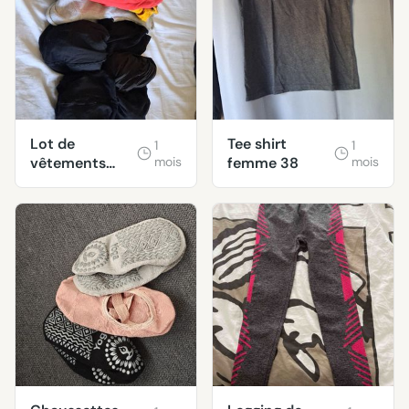
Lot de
Tee shirt
1
1
vêtements
mois
femme 38
mois
taille M