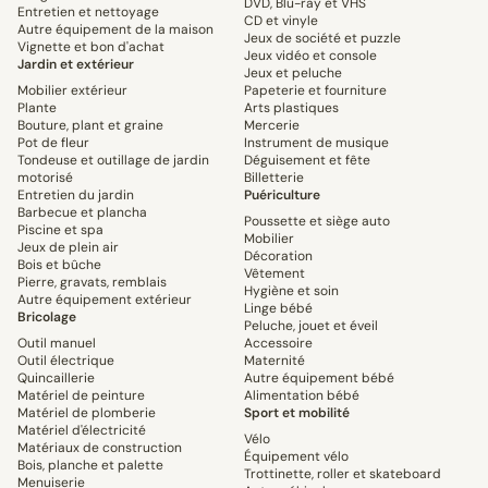
DVD, Blu-ray et VHS
Entretien et nettoyage
CD et vinyle
Autre équipement de la maison
Jeux de société et puzzle
Vignette et bon d'achat
Jeux vidéo et console
Jardin et extérieur
Jeux et peluche
Mobilier extérieur
Papeterie et fourniture
Plante
Arts plastiques
Bouture, plant et graine
Mercerie
Pot de fleur
Instrument de musique
Tondeuse et outillage de jardin
Déguisement et fête
motorisé
Billetterie
Entretien du jardin
Puériculture
Barbecue et plancha
Poussette et siège auto
Piscine et spa
Mobilier
Jeux de plein air
Décoration
Bois et bûche
Vêtement
Pierre, gravats, remblais
Hygiène et soin
Autre équipement extérieur
Linge bébé
Bricolage
Peluche, jouet et éveil
Outil manuel
Accessoire
Outil électrique
Maternité
Quincaillerie
Autre équipement bébé
Matériel de peinture
Alimentation bébé
Matériel de plomberie
Sport et mobilité
Matériel d'électricité
Vélo
Matériaux de construction
Équipement vélo
Bois, planche et palette
Trottinette, roller et skateboard
Menuiserie