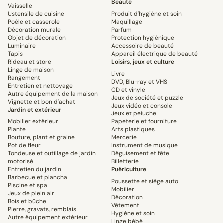
Beauté
Vaisselle
Ustensile de cuisine
Produit d'hygiène et soin
Poêle et casserole
Maquillage
Décoration murale
Parfum
Objet de décoration
Protection hygiénique
Luminaire
Accessoire de beauté
Tapis
Appareil électrique de beauté
Rideau et store
Loisirs, jeux et culture
Linge de maison
Livre
Rangement
DVD, Blu-ray et VHS
Entretien et nettoyage
CD et vinyle
Autre équipement de la maison
Jeux de société et puzzle
Vignette et bon d'achat
Jeux vidéo et console
Jardin et extérieur
Jeux et peluche
Mobilier extérieur
Papeterie et fourniture
Plante
Arts plastiques
Bouture, plant et graine
Mercerie
Pot de fleur
Instrument de musique
Tondeuse et outillage de jardin
Déguisement et fête
motorisé
Billetterie
Entretien du jardin
Puériculture
Barbecue et plancha
Poussette et siège auto
Piscine et spa
Mobilier
Jeux de plein air
Décoration
Bois et bûche
Vêtement
Pierre, gravats, remblais
Hygiène et soin
Autre équipement extérieur
Linge bébé