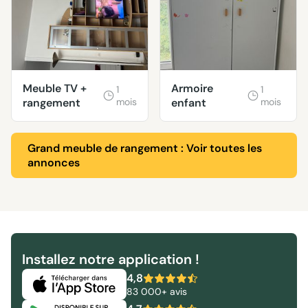
Meuble TV +
Armoire
1
1
rangement
mois
enfant
mois
Grand meuble de rangement : Voir toutes les
annonces
Installez notre application !
4,8
83 000+ avis