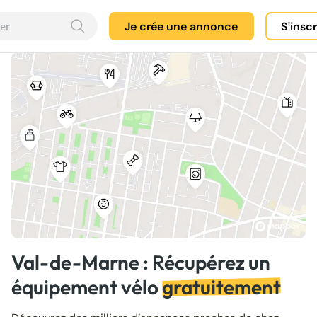
Je crée une annonce
S'insc
Val-de-Marne : Récupérez un
équipement vélo
gratuitement