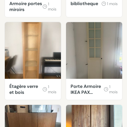
Armoire portes
bibliotheque
1 mois
1
miroirs
mois
Étagère verre
Porte Armoire
1
1
et bois
mois
IKEA PAX
mois
50*230