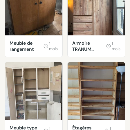
Meuble de
Armoire
1
1
rangement
mois
TRANUM
mois
120x214 3
portes 3 tir.
Coloris chê
Meuble type
Étagères
1
1