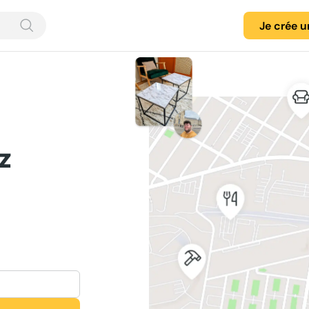
Je crée 
z