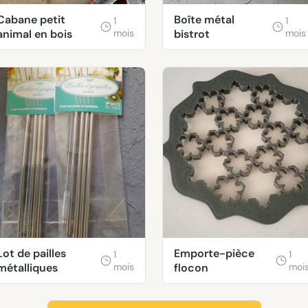
Cabane petit
Boîte métal
1
1
animal en bois
mois
bistrot
mois
Lot de pailles
Emporte-pièce
1
1
métalliques
mois
flocon
moi