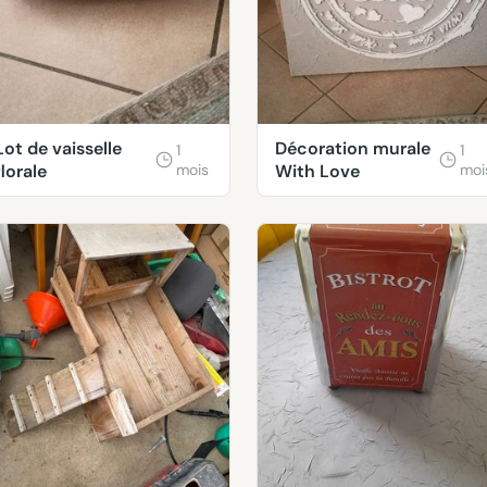
Lot de vaisselle
Décoration murale
1
1
florale
mois
With Love
moi