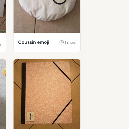
Coussin emoji
1 mois
s