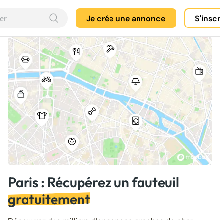
Je crée une annonce
S'insc
Paris : Récupérez un fauteuil
gratuitement