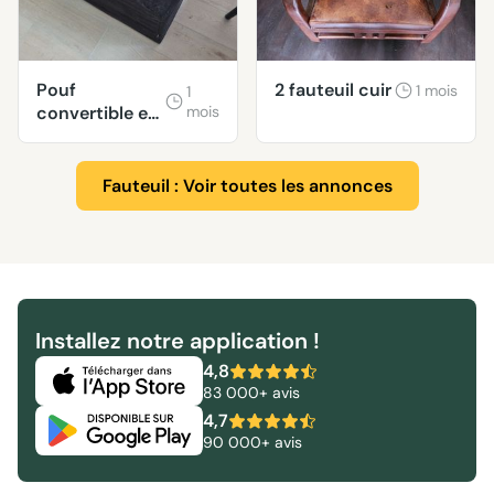
Pouf
2 fauteuil cuir
1 mois
1
convertible en
mois
lit 1 place
Fauteuil : Voir toutes les annonces
Installez notre application !
4,8
83 000+ avis
4,7
90 000+ avis