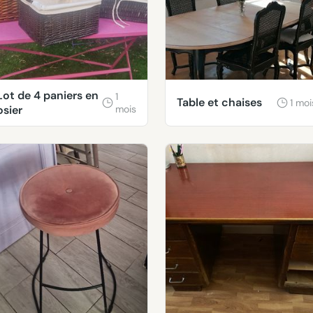
Lot de 4 paniers en
1
Table et chaises
1 moi
osier
mois