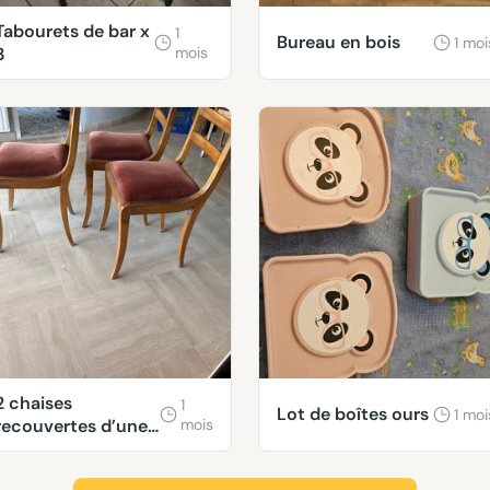
Tabourets de bar x
1
Bureau en bois
1 moi
3
mois
2 chaises
1
Lot de boîtes ours
1 moi
recouvertes d’une
mois
assise molletonnée