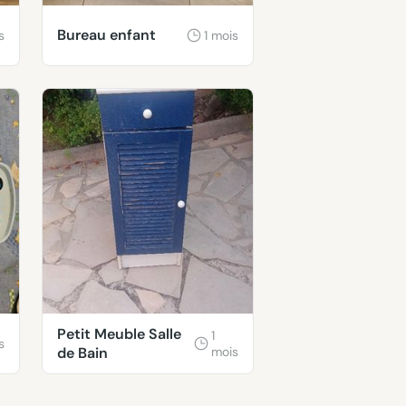
Bureau enfant
s
1 mois
Petit Meuble Salle
1
s
de Bain
mois