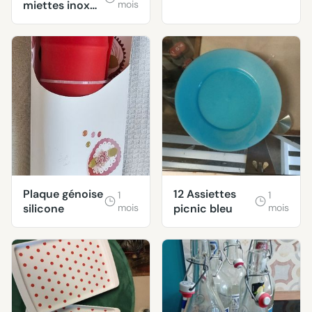
miettes inox
mois
tbe
Plaque génoise
12 Assiettes
1
1
silicone
mois
picnic bleu
mois