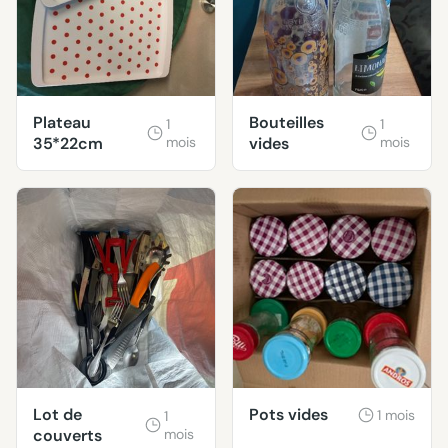
Plateau
Bouteilles
1
1
35*22cm
mois
vides
mois
Lot de
Pots vides
1 mois
1
couverts
mois