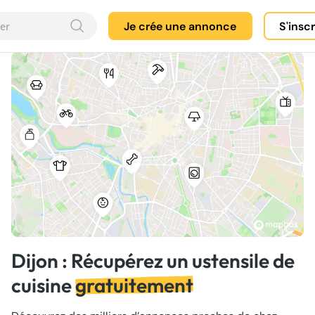
Je crée une annonce
S'insc
Dijon : Récupérez un ustensile de
cuisine
gratuitement