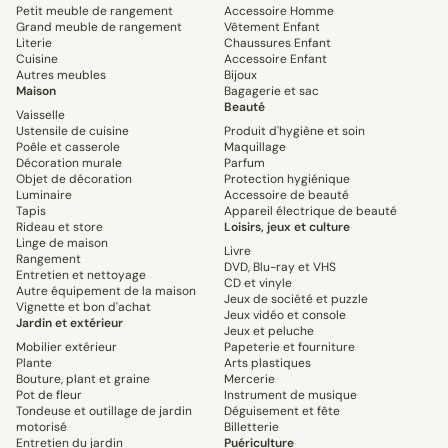
Petit meuble de rangement
Accessoire Homme
Grand meuble de rangement
Vêtement Enfant
Literie
Chaussures Enfant
Cuisine
Accessoire Enfant
Autres meubles
Bijoux
Maison
Bagagerie et sac
Beauté
Vaisselle
Ustensile de cuisine
Produit d'hygiène et soin
Poêle et casserole
Maquillage
Décoration murale
Parfum
Objet de décoration
Protection hygiénique
Luminaire
Accessoire de beauté
Tapis
Appareil électrique de beauté
Rideau et store
Loisirs, jeux et culture
Linge de maison
Livre
Rangement
DVD, Blu-ray et VHS
Entretien et nettoyage
CD et vinyle
Autre équipement de la maison
Jeux de société et puzzle
Vignette et bon d'achat
Jeux vidéo et console
Jardin et extérieur
Jeux et peluche
Mobilier extérieur
Papeterie et fourniture
Plante
Arts plastiques
Bouture, plant et graine
Mercerie
Pot de fleur
Instrument de musique
Tondeuse et outillage de jardin
Déguisement et fête
motorisé
Billetterie
Entretien du jardin
Puériculture