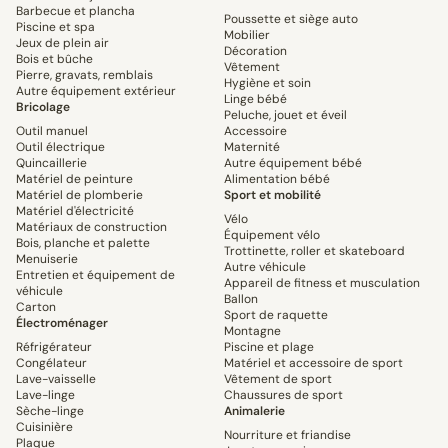
Barbecue et plancha
Poussette et siège auto
Piscine et spa
Mobilier
Jeux de plein air
Décoration
Bois et bûche
Vêtement
Pierre, gravats, remblais
Hygiène et soin
Autre équipement extérieur
Linge bébé
Bricolage
Peluche, jouet et éveil
Outil manuel
Accessoire
Outil électrique
Maternité
Quincaillerie
Autre équipement bébé
Matériel de peinture
Alimentation bébé
Matériel de plomberie
Sport et mobilité
Matériel d'électricité
Vélo
Matériaux de construction
Équipement vélo
Bois, planche et palette
Trottinette, roller et skateboard
Menuiserie
Autre véhicule
Entretien et équipement de
Appareil de fitness et musculation
véhicule
Ballon
Carton
Sport de raquette
Électroménager
Montagne
Réfrigérateur
Piscine et plage
Congélateur
Matériel et accessoire de sport
Lave-vaisselle
Vêtement de sport
Lave-linge
Chaussures de sport
Sèche-linge
Animalerie
Cuisinière
Nourriture et friandise
Plaque