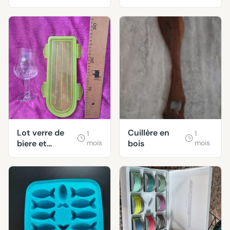
Lot verre de
Cuillère en
1
1
biere et
mois
bois
mois
couvercle
pour grande
boite