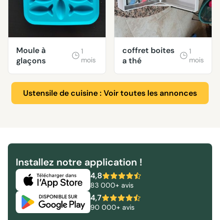
Moule à
coffret boites
1
1
glaçons
mois
a thé
mois
Ustensile de cuisine : Voir toutes les annonces
Installez notre application !
4,8
83 000+ avis
4,7
90 000+ avis