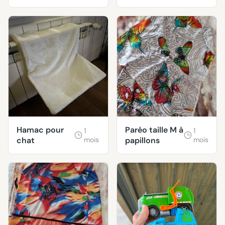
Posay Effaclar
Hamac pour
Paréo taille M à
1
1
chat
mois
papillons
mois