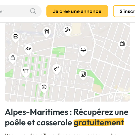
Je crée une annonce
S'insc
Alpes-Maritimes : Récupérez une
poêle et casserole
gratuitement