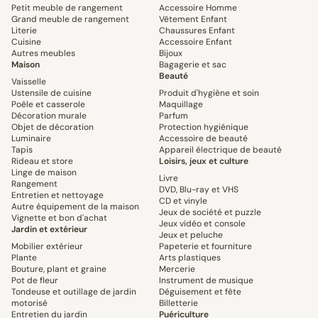
Petit meuble de rangement
Accessoire Homme
Grand meuble de rangement
Vêtement Enfant
Literie
Chaussures Enfant
Cuisine
Accessoire Enfant
Autres meubles
Bijoux
Maison
Bagagerie et sac
Beauté
Vaisselle
Ustensile de cuisine
Produit d'hygiène et soin
Poêle et casserole
Maquillage
Décoration murale
Parfum
Objet de décoration
Protection hygiénique
Luminaire
Accessoire de beauté
Tapis
Appareil électrique de beauté
Rideau et store
Loisirs, jeux et culture
Linge de maison
Livre
Rangement
DVD, Blu-ray et VHS
Entretien et nettoyage
CD et vinyle
Autre équipement de la maison
Jeux de société et puzzle
Vignette et bon d'achat
Jeux vidéo et console
Jardin et extérieur
Jeux et peluche
Mobilier extérieur
Papeterie et fourniture
Plante
Arts plastiques
Bouture, plant et graine
Mercerie
Pot de fleur
Instrument de musique
Tondeuse et outillage de jardin
Déguisement et fête
motorisé
Billetterie
Entretien du jardin
Puériculture