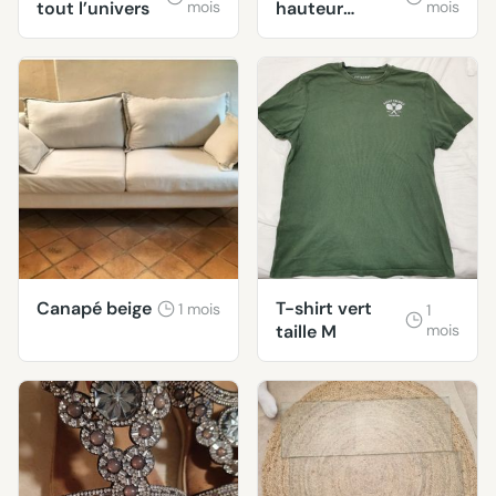
tout l’univers
mois
hauteur
mois
réglable
tabourets de
bar
Canapé beige
T-shirt vert
1 mois
1
taille M
mois