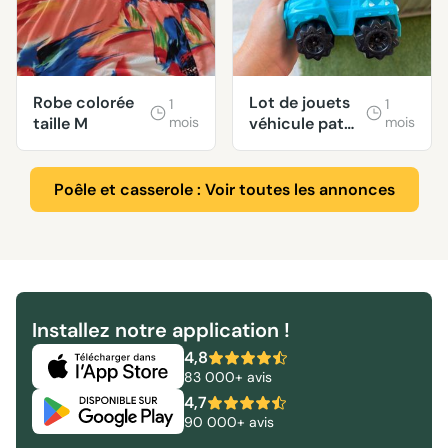
Robe colorée
Lot de jouets
1
1
taille M
mois
véhicule pat
mois
patrouille
Poêle et casserole : Voir toutes les annonces
Installez notre application !
4,8
83 000+ avis
4,7
90 000+ avis