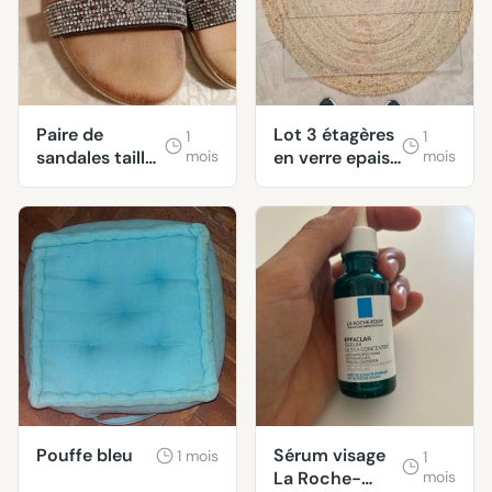
Paire de
Lot 3 étagères
1
1
sandales taille
mois
en verre epais
mois
38
résistantes
Pouffe bleu
Sérum visage
1 mois
1
La Roche-
mois