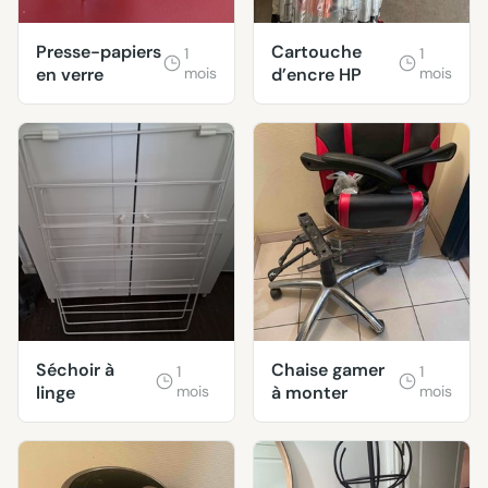
Presse-papiers
Cartouche
1
1
en verre
mois
d’encre HP
mois
Séchoir à
Chaise gamer
1
1
linge
mois
à monter
mois