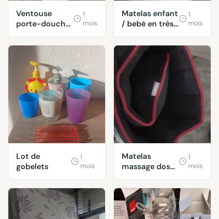
Ventouse
Matelas enfant
1
1
porte-douche
mois
/ bebé en très
mois
neuve
bon état
Lot de
Matelas
1
1
gobelets
mois
massage dos
mois
medisana