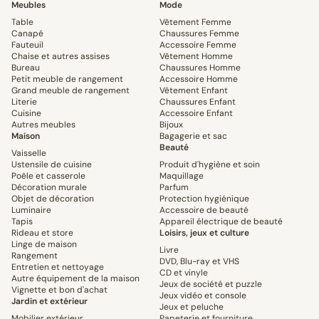
Meubles
Mode
Table
Vêtement Femme
Canapé
Chaussures Femme
Fauteuil
Accessoire Femme
Chaise et autres assises
Vêtement Homme
Bureau
Chaussures Homme
Petit meuble de rangement
Accessoire Homme
Grand meuble de rangement
Vêtement Enfant
Literie
Chaussures Enfant
Cuisine
Accessoire Enfant
Autres meubles
Bijoux
Maison
Bagagerie et sac
Beauté
Vaisselle
Ustensile de cuisine
Produit d'hygiène et soin
Poêle et casserole
Maquillage
Décoration murale
Parfum
Objet de décoration
Protection hygiénique
Luminaire
Accessoire de beauté
Tapis
Appareil électrique de beauté
Rideau et store
Loisirs, jeux et culture
Linge de maison
Livre
Rangement
DVD, Blu-ray et VHS
Entretien et nettoyage
CD et vinyle
Autre équipement de la maison
Jeux de société et puzzle
Vignette et bon d'achat
Jeux vidéo et console
Jardin et extérieur
Jeux et peluche
Mobilier extérieur
Papeterie et fourniture