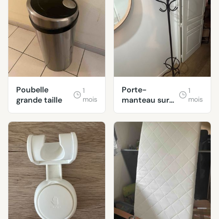
Poubelle
Porte-
1
1
grande taille
mois
manteau sur
mois
pied