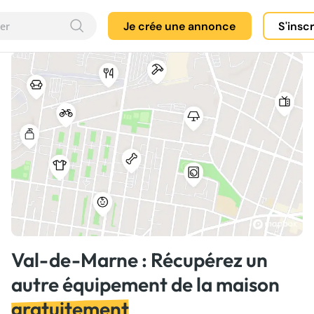
Je crée une annonce
S'insc
Val-de-Marne : Récupérez un
autre équipement de la maison
gratuitement