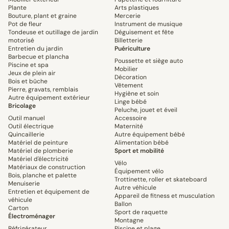
Plante
Arts plastiques
Bouture, plant et graine
Mercerie
Pot de fleur
Instrument de musique
Tondeuse et outillage de jardin
Déguisement et fête
motorisé
Billetterie
Entretien du jardin
Puériculture
Barbecue et plancha
Poussette et siège auto
Piscine et spa
Mobilier
Jeux de plein air
Décoration
Bois et bûche
Vêtement
Pierre, gravats, remblais
Hygiène et soin
Autre équipement extérieur
Linge bébé
Bricolage
Peluche, jouet et éveil
Outil manuel
Accessoire
Outil électrique
Maternité
Quincaillerie
Autre équipement bébé
Matériel de peinture
Alimentation bébé
Matériel de plomberie
Sport et mobilité
Matériel d'électricité
Vélo
Matériaux de construction
Équipement vélo
Bois, planche et palette
Trottinette, roller et skateboard
Menuiserie
Autre véhicule
Entretien et équipement de
Appareil de fitness et musculation
véhicule
Ballon
Carton
Sport de raquette
Électroménager
Montagne
Réfrigérateur
Piscine et plage