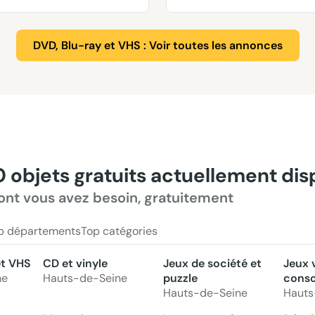
DVD, Blu-ray et VHS : Voir toutes les annonces
0 objets gratuits actuellement di
ont vous avez besoin, gratuitement
p départements
Top catégories
et VHS
CD et vinyle
Jeux de société et
Jeux 
ne
Hauts-de-Seine
puzzle
conso
Hauts-de-Seine
Hauts