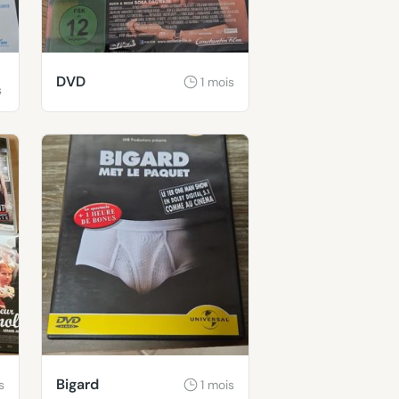
DVD
1 mois
s
Bigard
s
1 mois