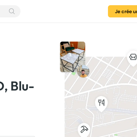
Je crée 
, Blu-