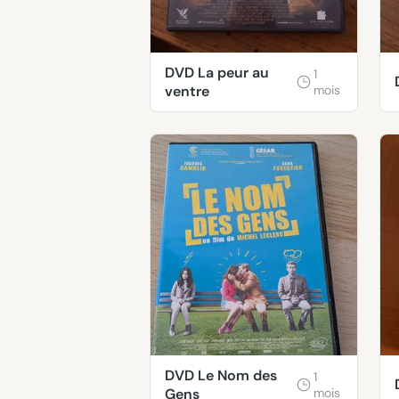
DVD La peur au
1
ventre
mois
DVD Le Nom des
1
Gens
mois