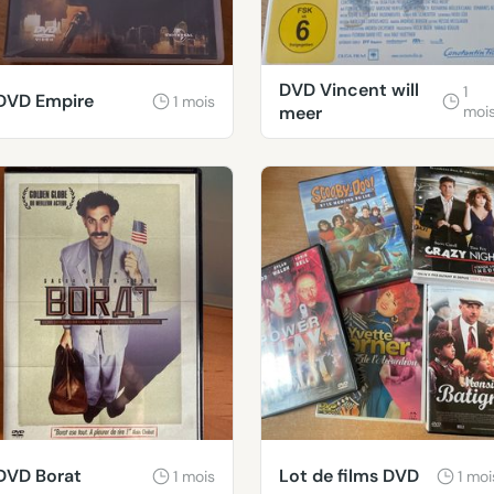
DVD Vincent will
1
DVD Empire
1 mois
meer
moi
DVD Borat
Lot de films DVD
1 mois
1 moi