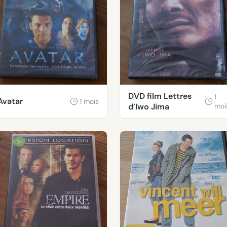
DVD film Lettres
1
Avatar
1 mois
d’Iwo Jima
moi