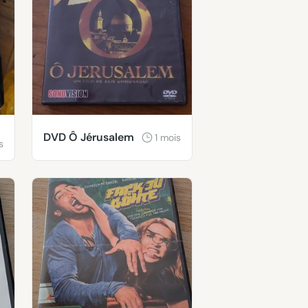
DVD Ô Jérusalem
1 mois
s