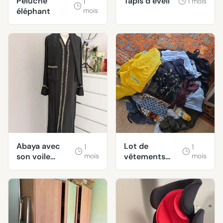
Peluche
Tapis d’éveil
1 mois
1
éléphant
mois
Abaya avec
Lot de
1
1
son voile
mois
vêtements
mois
neuve taille M
taille M/L