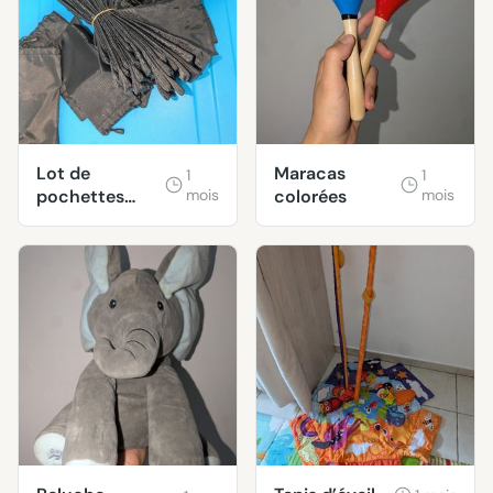
Lot de
Maracas
1
1
pochettes
mois
colorées
mois
noires