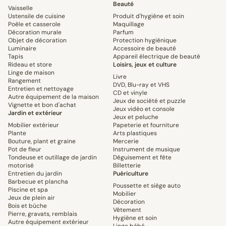
Beauté
Vaisselle
Ustensile de cuisine
Produit d'hygiène et soin
Poêle et casserole
Maquillage
Décoration murale
Parfum
Objet de décoration
Protection hygiénique
Luminaire
Accessoire de beauté
Tapis
Appareil électrique de beauté
Rideau et store
Loisirs, jeux et culture
Linge de maison
Livre
Rangement
DVD, Blu-ray et VHS
Entretien et nettoyage
CD et vinyle
Autre équipement de la maison
Jeux de société et puzzle
Vignette et bon d'achat
Jeux vidéo et console
Jardin et extérieur
Jeux et peluche
Mobilier extérieur
Papeterie et fourniture
Plante
Arts plastiques
Bouture, plant et graine
Mercerie
Pot de fleur
Instrument de musique
Tondeuse et outillage de jardin
Déguisement et fête
motorisé
Billetterie
Entretien du jardin
Puériculture
Barbecue et plancha
Poussette et siège auto
Piscine et spa
Mobilier
Jeux de plein air
Décoration
Bois et bûche
Vêtement
Pierre, gravats, remblais
Hygiène et soin
Autre équipement extérieur