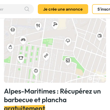
Je crée une annonce
S'insc
Alpes-Maritimes : Récupérez un
barbecue et plancha
gratuitement