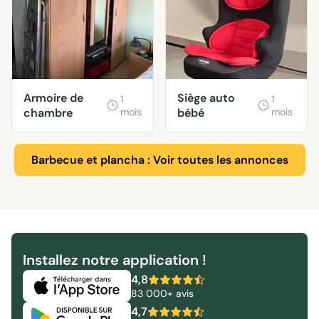
Armoire de
Siège auto
1
1
chambre
mois
bébé
mois
Barbecue et plancha : Voir toutes les annonces
Installez notre application !
4,8
83 000+ avis
4,7