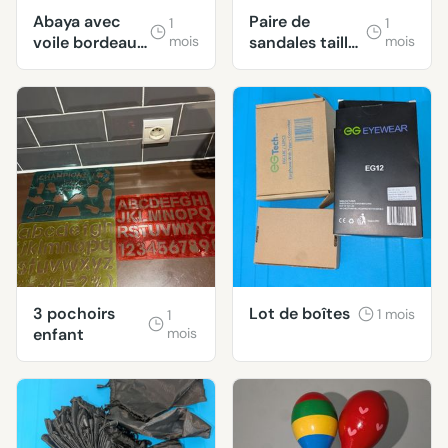
Abaya avec
Paire de
1
1
voile bordeaux
mois
sandales taille
mois
taille M
40
3 pochoirs
Lot de boîtes
1 mois
1
enfant
mois