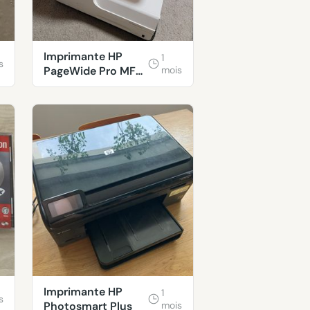
Imprimante HP
1
s
PageWide Pro MFP
mois
477dw, réparer.
Imprimante HP
1
s
Photosmart Plus
mois