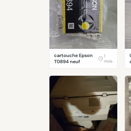
cartouche Epson
1
T0894 neuf
mois