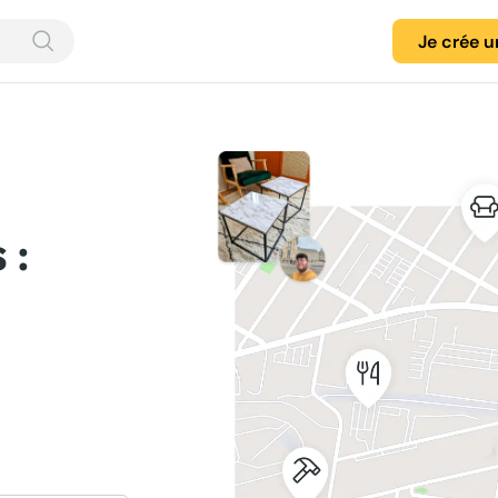
Je crée 
 :