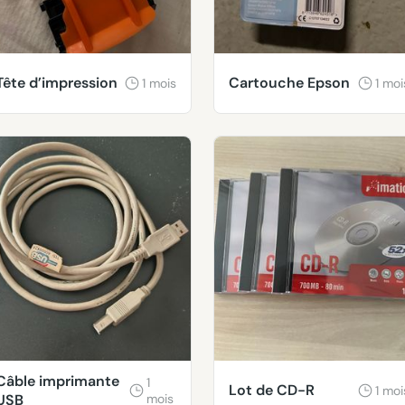
Tête d’impression
Cartouche Epson
1 mois
1 moi
Câble imprimante
1
Lot de CD-R
1 moi
USB
mois