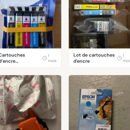
Cartouches
Lot de cartouches
1
1
d’encre
mois
d'encre
moi
compatibles Epson
E604i