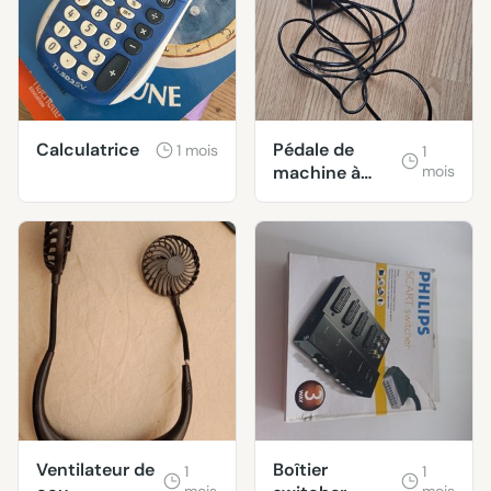
Calculatrice
Pédale de
1 mois
1
machine à
mois
coudre
Ventilateur de
Boîtier
1
1