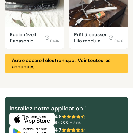
Radio réveil
Prêt à pousser
1
1
Panasonic
mois
Lilo modulo
mois
Autre appareil électronique : Voir toutes les
annonces
Installez notre application !
4,8
83 000+ avis
4,7