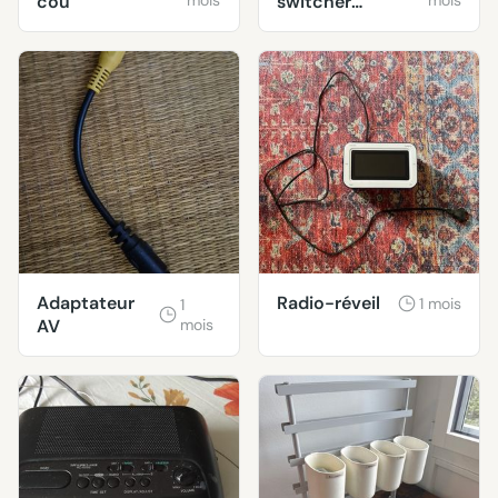
cou
mois
switcher
mois
SCART Philips
Adaptateur
Radio-réveil
1 mois
1
AV
mois