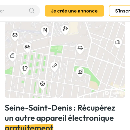
Je crée une annonce
S'insc
Seine-Saint-Denis : Récupérez
un autre appareil électronique
gratuitement