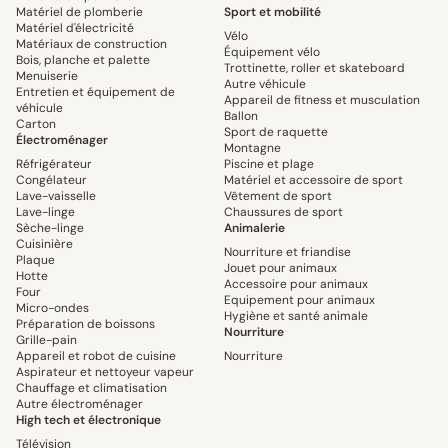
Matériel de plomberie
Sport et mobilité
Matériel d'électricité
Vélo
Matériaux de construction
Équipement vélo
Bois, planche et palette
Trottinette, roller et skateboard
Menuiserie
Autre véhicule
Entretien et équipement de
Appareil de fitness et musculation
véhicule
Ballon
Carton
Sport de raquette
Électroménager
Montagne
Réfrigérateur
Piscine et plage
Congélateur
Matériel et accessoire de sport
Lave-vaisselle
Vêtement de sport
Lave-linge
Chaussures de sport
Sèche-linge
Animalerie
Cuisinière
Nourriture et friandise
Plaque
Jouet pour animaux
Hotte
Accessoire pour animaux
Four
Equipement pour animaux
Micro-ondes
Hygiène et santé animale
Préparation de boissons
Nourriture
Grille-pain
Appareil et robot de cuisine
Nourriture
Aspirateur et nettoyeur vapeur
Chauffage et climatisation
Autre électroménager
High tech et électronique
Télévision