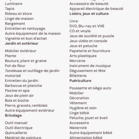
Luminaire
Accessoire de beauté
Tapis
Appareil électrique de beauté
Rideau et store
Loisirs, jeux et culture
Linge de maison
Livre
Rangement
DVD, Blu-ray et VHS
Entretien et nettoyage
CD et vinyle
Autre équipement de la maison
Jeux de société et puzzle
Vignette et bon d'achat
Jeux vidéo et console
Jardin et extérieur
Jeux et peluche
Mobilier extérieur
Papeterie et fourniture
Plante
Arts plastiques
Bouture, plant et graine
Mercerie
Pot de fleur
Instrument de musique
Tondeuse et outillage de jardin
Déguisement et fête
motorisé
Billetterie
Entretien du jardin
Puériculture
Barbecue et plancha
Poussette et siège auto
Piscine et spa
Mobilier
Jeux de plein air
Décoration
Bois et bûche
Vêtement
Pierre, gravats, remblais
Hygiène et soin
Autre équipement extérieur
Linge bébé
Bricolage
Peluche, jouet et éveil
Outil manuel
Accessoire
Outil électrique
Maternité
Quincaillerie
Autre équipement bébé
Matériel de peinture
Alimentation bébé