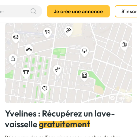
Je crée une annonce
S'insc
Yvelines : Récupérez un lave-
vaisselle
gratuitement