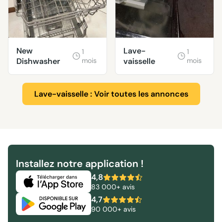
New
Lave-
1
1
Dishwasher
mois
vaisselle
mois
Lave-vaisselle : Voir toutes les annonces
Installez notre application !
4,8
83 000+ avis
4,7
90 000+ avis