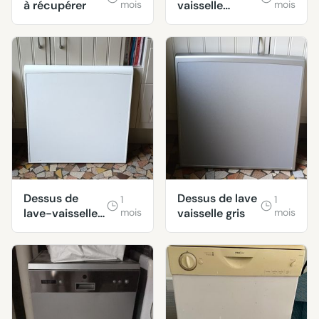
à récupérer
mois
vaisselle
mois
Proline
Dessus de
Dessus de lave
1
1
lave-vaisselle
mois
vaisselle gris
mois
blanc