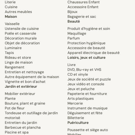
Literie
Chaussures Enfant
Cuisine
Accessoire Enfant
Autres meubles
Bijoux
Maison
Bagagerie et sac
Beauté
Vaisselle
Ustensile de cuisine
Produit d'hygiène et soin
Poêle et casserole
Maquillage
Décoration murale
Parfum
Objet de décoration
Protection hygiénique
Luminaire
Accessoire de beauté
Tapis
Appareil électrique de beauté
Rideau et store
Loisirs, jeux et culture
Linge de maison
Livre
Rangement
DVD, Blu-ray et VHS
Entretien et nettoyage
CD et vinyle
Autre équipement de la maison
Jeux de société et puzzle
Vignette et bon d'achat
Jeux vidéo et console
Jardin et extérieur
Jeux et peluche
Mobilier extérieur
Papeterie et fourniture
Plante
Arts plastiques
Bouture, plant et graine
Mercerie
Pot de fleur
Instrument de musique
Tondeuse et outillage de jardin
Déguisement et fête
motorisé
Billetterie
Entretien du jardin
Puériculture
Barbecue et plancha
Poussette et siège auto
Piscine et spa
Mobilier