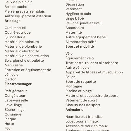
Jeux de plein air
Décoration
Bois et bûche
Vêtement
Pierre, gravats, remblais
Hygiène et soin
Autre équipement extérieur
Linge bébé
Bricolage
Peluche, jouet et éveil
Outil manuel
Accessoire
Outil électrique
Maternité
Quincaillerie
Autre équipement bébé
Matériel de peinture
Alimentation bébé
Matériel de plomberie
Sport et mobilité
Matériel d'électricité
Vélo
Matériaux de construction
Équipement vélo
Bois, planche et palette
Trottinette, roller et skateboard
Menuiserie
Autre véhicule
Entretien et équipement de
Appareil de fitness et musculation
véhicule
Ballon
Carton
Sport de raquette
Électroménager
Montagne
Réfrigérateur
Piscine et plage
Congélateur
Matériel et accessoire de sport
Lave-vaisselle
Vêtement de sport
Lave-linge
Chaussures de sport
Sèche-linge
Animalerie
Cuisinière
Nourriture et friandise
Plaque
Jouet pour animaux
Hotte
Accessoire pour animaux
Four
Equipement pour animaux