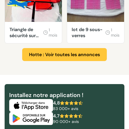
Triangle de
lot de 9 sous-
1
1
sécurité sur
mois
verres
mois
trépied, pliable
Hotte : Voir toutes les annonces
Installez notre application !
4,8
83 000+ avis
4,7
90 000+ avis