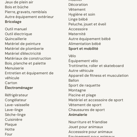
Jeux de plein air
Décoration
Bois et bûche
Vêtement
Pierre, gravats, remblais
Hygiène et soin
Autre équipement extérieur
Linge bébé
Bricolage
Peluche, jouet et éveil
Outil manuel
Accessoire
Outil électrique
Maternité
Quincaillerie
Autre équipement bébé
Matériel de peinture
Alimentation bébé
Matériel de plomberie
Sport et mobilité
Matériel d'électricité
Vélo
Matériaux de construction
Équipement vélo
Bois, planche et palette
Trottinette, roller et skateboard
Menuiserie
Autre véhicule
Entretien et équipement de
Appareil de fitness et musculation
véhicule
Ballon
Carton
Sport de raquette
Électroménager
Montagne
Réfrigérateur
Piscine et plage
Congélateur
Matériel et accessoire de sport
Lave-vaisselle
Vêtement de sport
Lave-linge
Chaussures de sport
Sèche-linge
Animalerie
Cuisinière
Nourriture et friandise
Plaque
Jouet pour animaux
Hotte
Accessoire pour animaux
Four
Equipement pour animaux