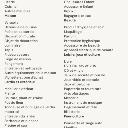
Literie
Chaussures Enfant
Cuisine
Accessoire Enfant
Autres meubles
Bijoux
Maison
Bagagerie et sac
Beauté
Vaisselle
Ustensile de cuisine
Produit d'hygiène et soin
Poêle et casserole
Maquillage
Décoration murale
Parfum
Objet de décoration
Protection hygiénique
Luminaire
Accessoire de beauté
Tapis
Appareil électrique de beauté
Rideau et store
Loisirs, jeux et culture
Linge de maison
Livre
Rangement
DVD, Blu-ray et VHS
Entretien et nettoyage
CD et vinyle
Autre équipement de la maison
Jeux de société et puzzle
Vignette et bon d'achat
Jeux vidéo et console
Jardin et extérieur
Jeux et peluche
Mobilier extérieur
Papeterie et fourniture
Plante
Arts plastiques
Bouture, plant et graine
Mercerie
Pot de fleur
Instrument de musique
Tondeuse et outillage de jardin
Déguisement et fête
motorisé
Billetterie
Entretien du jardin
Puériculture
Barbecue et plancha
Poussette et siège auto
Piscine et spa
Mobilier