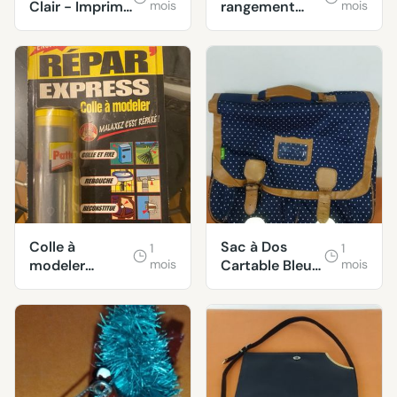
Clair - Imprimé
mois
rangement
mois
Noir - Blanc
étagères
Colle à
Sac à Dos
1
1
modeler
mois
Cartable Bleu
mois
Répar'Express
Marine - Pois
Blancs