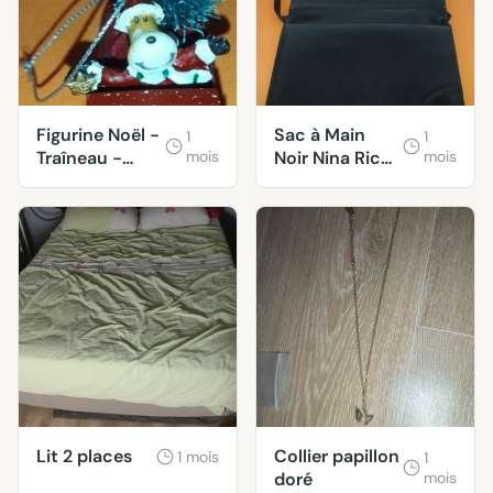
Figurine Noël -
Sac à Main
1
1
Traîneau -
mois
Noir Nina Ricci
mois
Sapin - Renne
- Bandoulière
Réglable
Lit 2 places
Collier papillon
1 mois
1
doré
mois