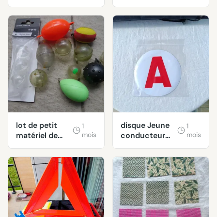
lot de petit
disque Jeune
1
1
matériel de
mois
conducteur
mois
pêche :
« A »
élastiques,
magnétique
tubes
neuf