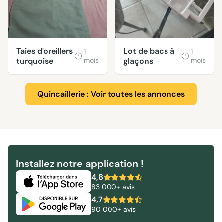
Taies d'oreillers
Lot de bacs à
1
1
turquoise
mois
glaçons
mois
Quincaillerie : Voir toutes les annonces
Installez notre application !
4,8
83 000+ avis
4,7
90 000+ avis