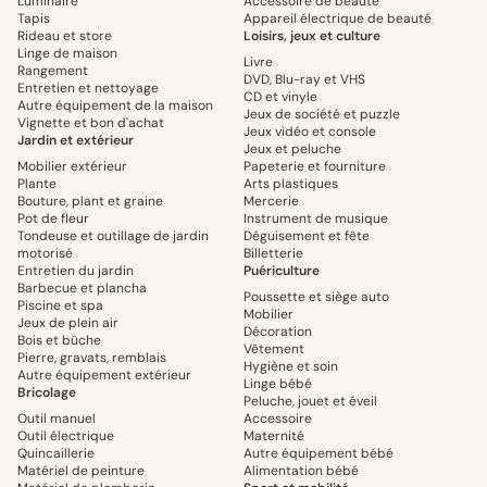
Luminaire
Accessoire de beauté
Tapis
Appareil électrique de beauté
Rideau et store
Loisirs, jeux et culture
Linge de maison
Livre
Rangement
DVD, Blu-ray et VHS
Entretien et nettoyage
CD et vinyle
Autre équipement de la maison
Jeux de société et puzzle
Vignette et bon d'achat
Jeux vidéo et console
Jardin et extérieur
Jeux et peluche
Mobilier extérieur
Papeterie et fourniture
Plante
Arts plastiques
Bouture, plant et graine
Mercerie
Pot de fleur
Instrument de musique
Tondeuse et outillage de jardin
Déguisement et fête
motorisé
Billetterie
Entretien du jardin
Puériculture
Barbecue et plancha
Poussette et siège auto
Piscine et spa
Mobilier
Jeux de plein air
Décoration
Bois et bûche
Vêtement
Pierre, gravats, remblais
Hygiène et soin
Autre équipement extérieur
Linge bébé
Bricolage
Peluche, jouet et éveil
Outil manuel
Accessoire
Outil électrique
Maternité
Quincaillerie
Autre équipement bébé
Matériel de peinture
Alimentation bébé