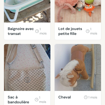
Baignoire avec
Lot de jouets
1
1
transat
mois
petite fille
mois
Sac à
Cheval
1 mois
1
bandoulière
mois