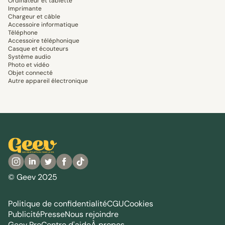
Ordinateur et tablette
Imprimante
Chargeur et câble
Accessoire informatique
Téléphone
Accessoire téléphonique
Casque et écouteurs
Système audio
Photo et vidéo
Objet connecté
Autre appareil électronique
© Geev 2025
Politique de confidentialité
CGU
Cookies
Publicité
Presse
Nous rejoindre
Geev Pro
Centre d'aide
À propos