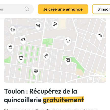
Je crée une annonce
S'insc
Toulon : Récupérez de la
quincaillerie
gratuitement