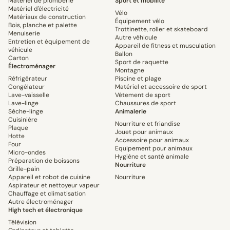
Matériel de plomberie
Sport et mobilité
Matériel d'électricité
Vélo
Matériaux de construction
Équipement vélo
Bois, planche et palette
Trottinette, roller et skateboard
Menuiserie
Autre véhicule
Entretien et équipement de
Appareil de fitness et musculation
véhicule
Ballon
Carton
Sport de raquette
Électroménager
Montagne
Réfrigérateur
Piscine et plage
Congélateur
Matériel et accessoire de sport
Lave-vaisselle
Vêtement de sport
Lave-linge
Chaussures de sport
Sèche-linge
Animalerie
Cuisinière
Nourriture et friandise
Plaque
Jouet pour animaux
Hotte
Accessoire pour animaux
Four
Equipement pour animaux
Micro-ondes
Hygiène et santé animale
Préparation de boissons
Nourriture
Grille-pain
Appareil et robot de cuisine
Nourriture
Aspirateur et nettoyeur vapeur
Chauffage et climatisation
Autre électroménager
High tech et électronique
Télévision