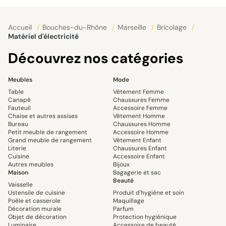
Accueil
/
Bouches-du-Rhône
/
Marseille
/
Bricolage
/
Matériel d'électricité
Découvrez nos catégories
Meubles
Mode
Table
Vêtement Femme
Canapé
Chaussures Femme
Fauteuil
Accessoire Femme
Chaise et autres assises
Vêtement Homme
Bureau
Chaussures Homme
Petit meuble de rangement
Accessoire Homme
Grand meuble de rangement
Vêtement Enfant
Literie
Chaussures Enfant
Cuisine
Accessoire Enfant
Autres meubles
Bijoux
Maison
Bagagerie et sac
Beauté
Vaisselle
Ustensile de cuisine
Produit d'hygiène et soin
Poêle et casserole
Maquillage
Décoration murale
Parfum
Objet de décoration
Protection hygiénique
Luminaire
Accessoire de beauté