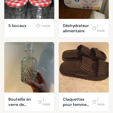
5 bocaux
Déshydrateur
1 mois
1
alimentaire
mois
Bouteille en
Claquettes
1
1
verre de
mois
pour femme
mois
décoration
(39)