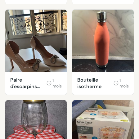
Paire
Bouteille
1
1
d'escarpins
mois
isotherme
mois
taille 39