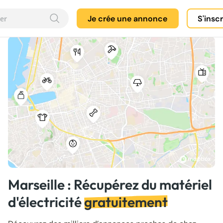
Je crée une annonce
S'insc
Marseille : Récupérez du matériel
d'électricité
gratuitement