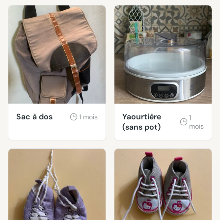
Sac à dos
Yaourtière
1 mois
1
(sans pot)
mois