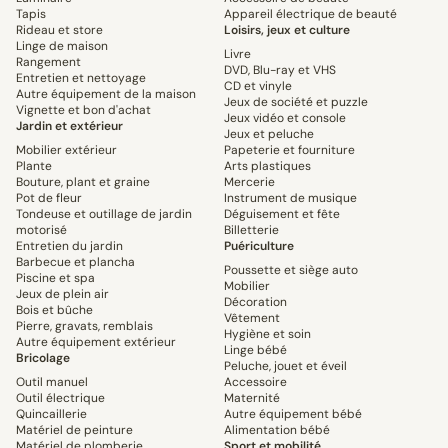
Tapis
Appareil électrique de beauté
Rideau et store
Loisirs, jeux et culture
Linge de maison
Livre
Rangement
DVD, Blu-ray et VHS
Entretien et nettoyage
CD et vinyle
Autre équipement de la maison
Jeux de société et puzzle
Vignette et bon d'achat
Jeux vidéo et console
Jardin et extérieur
Jeux et peluche
Mobilier extérieur
Papeterie et fourniture
Plante
Arts plastiques
Bouture, plant et graine
Mercerie
Pot de fleur
Instrument de musique
Tondeuse et outillage de jardin
Déguisement et fête
motorisé
Billetterie
Entretien du jardin
Puériculture
Barbecue et plancha
Poussette et siège auto
Piscine et spa
Mobilier
Jeux de plein air
Décoration
Bois et bûche
Vêtement
Pierre, gravats, remblais
Hygiène et soin
Autre équipement extérieur
Linge bébé
Bricolage
Peluche, jouet et éveil
Outil manuel
Accessoire
Outil électrique
Maternité
Quincaillerie
Autre équipement bébé
Matériel de peinture
Alimentation bébé
Matériel de plomberie
Sport et mobilité