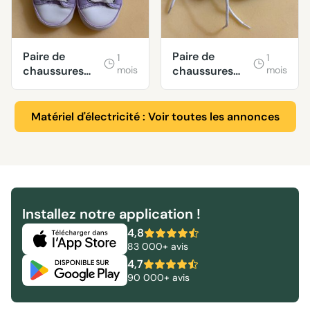
Paire de
Paire de
1
1
chaussures
mois
chaussures
mois
mauve bébé
Hello Kitty
fille
bébé fille
Matériel d'électricité : Voir toutes les annonces
Installez notre application !
4,8
83 000+ avis
4,7
90 000+ avis