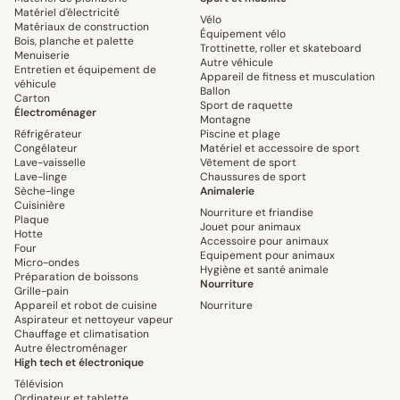
Matériel d'électricité
Vélo
Matériaux de construction
Équipement vélo
Bois, planche et palette
Trottinette, roller et skateboard
Menuiserie
Autre véhicule
Entretien et équipement de
Appareil de fitness et musculation
véhicule
Ballon
Carton
Sport de raquette
Électroménager
Montagne
Réfrigérateur
Piscine et plage
Congélateur
Matériel et accessoire de sport
Lave-vaisselle
Vêtement de sport
Lave-linge
Chaussures de sport
Sèche-linge
Animalerie
Cuisinière
Nourriture et friandise
Plaque
Jouet pour animaux
Hotte
Accessoire pour animaux
Four
Equipement pour animaux
Micro-ondes
Hygiène et santé animale
Préparation de boissons
Nourriture
Grille-pain
Appareil et robot de cuisine
Nourriture
Aspirateur et nettoyeur vapeur
Chauffage et climatisation
Autre électroménager
High tech et électronique
Télévision
Ordinateur et tablette