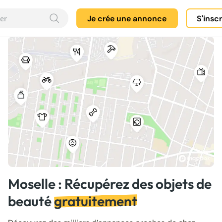
Je crée une annonce
S'insc
Moselle : Récupérez des objets de
beauté
gratuitement