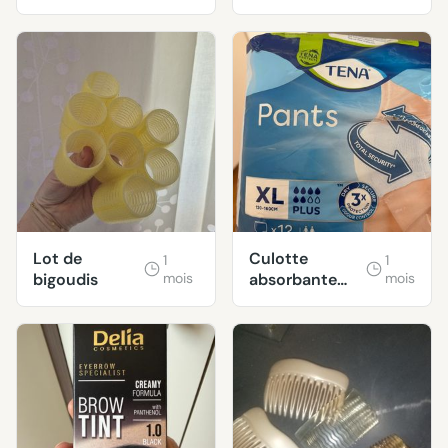
Lot de
Culotte
1
1
bigoudis
mois
absorbante
mois
Tena Pants XL
Plus