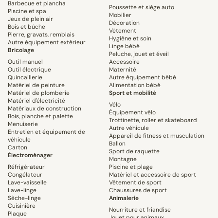
Barbecue et plancha
Poussette et siège auto
Piscine et spa
Mobilier
Jeux de plein air
Décoration
Bois et bûche
Vêtement
Pierre, gravats, remblais
Hygiène et soin
Autre équipement extérieur
Linge bébé
Bricolage
Peluche, jouet et éveil
Outil manuel
Accessoire
Outil électrique
Maternité
Quincaillerie
Autre équipement bébé
Matériel de peinture
Alimentation bébé
Matériel de plomberie
Sport et mobilité
Matériel d'électricité
Vélo
Matériaux de construction
Équipement vélo
Bois, planche et palette
Trottinette, roller et skateboard
Menuiserie
Autre véhicule
Entretien et équipement de
Appareil de fitness et musculation
véhicule
Ballon
Carton
Sport de raquette
Électroménager
Montagne
Réfrigérateur
Piscine et plage
Congélateur
Matériel et accessoire de sport
Lave-vaisselle
Vêtement de sport
Lave-linge
Chaussures de sport
Sèche-linge
Animalerie
Cuisinière
Nourriture et friandise
Plaque
Jouet pour animaux