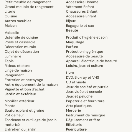
Petit meuble de rangement
Accessoire Homme
Grand meuble de rangement
Vêtement Enfant
Literie
Chaussures Enfant
Cuisine
Accessoire Enfant
Autres meubles
Bijoux
Maison
Bagagerie et sac
Beauté
Vaisselle
Ustensile de cuisine
Produit d'hygiène et soin
Poêle et casserole
Maquillage
Décoration murale
Parfum
Objet de décoration
Protection hygiénique
Luminaire
Accessoire de beauté
Tapis
Appareil électrique de beauté
Rideau et store
Loisirs, jeux et culture
Linge de maison
Livre
Rangement
DVD, Blu-ray et VHS
Entretien et nettoyage
CD et vinyle
Autre équipement de la maison
Jeux de société et puzzle
Vignette et bon d'achat
Jeux vidéo et console
Jardin et extérieur
Jeux et peluche
Mobilier extérieur
Papeterie et fourniture
Plante
Arts plastiques
Bouture, plant et graine
Mercerie
Pot de fleur
Instrument de musique
Tondeuse et outillage de jardin
Déguisement et fête
motorisé
Billetterie
Entretien du jardin
Puériculture