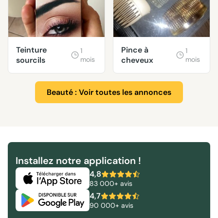
Teinture
Pince à
1
1
sourcils
mois
cheveux
mois
Beauté : Voir toutes les annonces
Installez notre application !
4,8
83 000+ avis
4,7
90 000+ avis