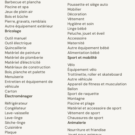
Barbecue et plancha
Poussette et siège auto
Piscine et spa
Mobilier
Jeux de plein air
Décoration
Bois et bûche
Vêtement
Pierre, gravats, remblais
Hygiène et soin
Autre équipement extérieur
Linge bébé
Bricolage
Peluche, jouet et éveil
Outil manuel
Accessoire
Outil électrique
Maternité
Quincaillerie
Autre équipement bébé
Matériel de peinture
Alimentation bébé
Matériel de plomberie
Sport et mobilité
Matériel d'électricité
Vélo
Matériaux de construction
Équipement vélo
Bois, planche et palette
Trottinette, roller et skateboard
Menuiserie
Autre véhicule
Entretien et équipement de
Appareil de fitness et musculation
véhicule
Ballon
Carton
Sport de raquette
Électroménager
Montagne
Réfrigérateur
Piscine et plage
Congélateur
Matériel et accessoire de sport
Lave-vaisselle
Vêtement de sport
Lave-linge
Chaussures de sport
Sèche-linge
Animalerie
Cuisinière
Nourriture et friandise
Plaque
Jouet pour animaux