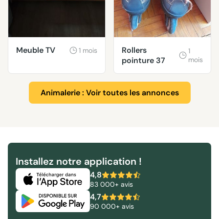
Meuble TV
Rollers
1 mois
1
pointure 37
mois
Animalerie : Voir toutes les annonces
Installez notre application !
4,8
83 000+ avis
4,7
90 000+ avis