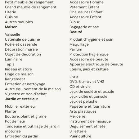
Petit meuble de rangement
Accessoire Homme
Grand meuble de rangement
Vêtement Enfant
Literie
Chaussures Enfant
Cuisine
Accessoire Enfant
Autres meubles
Bijoux
Maison
Bagagerie et sac
Beauté
Vaisselle
Ustensile de cuisine
Produit d'hygiène et soin
Poêle et casserole
Maquillage
Décoration murale
Parfum
Objet de décoration
Protection hygiénique
Luminaire
Accessoire de beauté
Tapis
Appareil électrique de beauté
Rideau et store
Loisirs, jeux et culture
Linge de maison
Livre
Rangement
DVD, Blu-ray et VHS
Entretien et nettoyage
CD et vinyle
Autre équipement de la maison
Jeux de société et puzzle
Vignette et bon d'achat
Jeux vidéo et console
Jardin et extérieur
Jeux et peluche
Mobilier extérieur
Papeterie et fourniture
Plante
Arts plastiques
Bouture, plant et graine
Mercerie
Pot de fleur
Instrument de musique
Tondeuse et outillage de jardin
Déguisement et fête
motorisé
Billetterie
Entretien du jardin
Puériculture