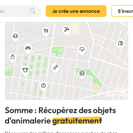
Je crée une annonce
S'insc
Somme : Récupérez des objets
d'animalerie
gratuitement