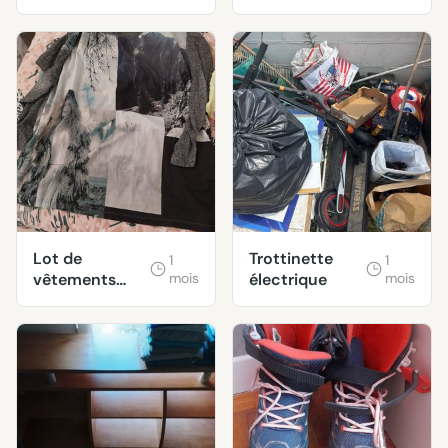
taille 4
taille XLet 48
Lot de
Trottinette
1
1
vêtements
mois
électrique
mois
taille XL