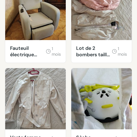
Fauteuil
Lot de 2
1
1
électrique
mois
bombers taille
mois
relevable
XS
Poltronesofa