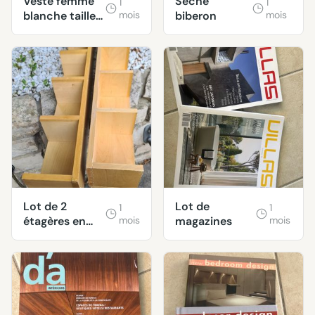
Veste femme
Sèche
1
1
blanche taille
mois
biberon
mois
36
Lot de 2
Lot de
1
1
étagères en
mois
magazines
mois
bois