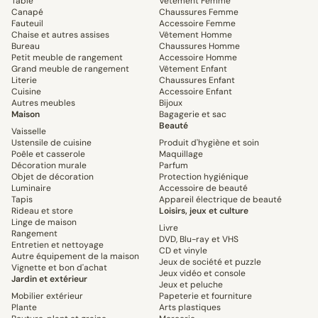
Table
Vêtement Femme
Canapé
Chaussures Femme
Fauteuil
Accessoire Femme
Chaise et autres assises
Vêtement Homme
Bureau
Chaussures Homme
Petit meuble de rangement
Accessoire Homme
Grand meuble de rangement
Vêtement Enfant
Literie
Chaussures Enfant
Cuisine
Accessoire Enfant
Autres meubles
Bijoux
Maison
Bagagerie et sac
Beauté
Vaisselle
Ustensile de cuisine
Produit d'hygiène et soin
Poêle et casserole
Maquillage
Décoration murale
Parfum
Objet de décoration
Protection hygiénique
Luminaire
Accessoire de beauté
Tapis
Appareil électrique de beauté
Rideau et store
Loisirs, jeux et culture
Linge de maison
Livre
Rangement
DVD, Blu-ray et VHS
Entretien et nettoyage
CD et vinyle
Autre équipement de la maison
Jeux de société et puzzle
Vignette et bon d'achat
Jeux vidéo et console
Jardin et extérieur
Jeux et peluche
Mobilier extérieur
Papeterie et fourniture
Plante
Arts plastiques