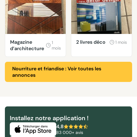
Magazine
2 livres déco
1 mois
1
d’architecture
mois
Nourriture et friandise : Voir toutes les
annonces
Installez notre application !
4,8
83 000+ avis