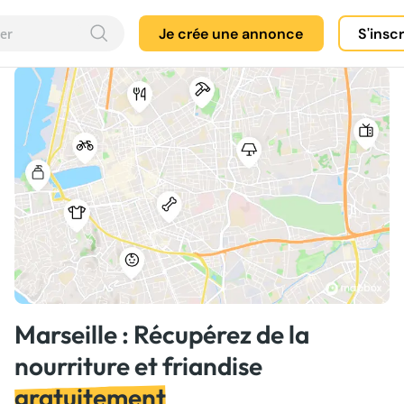
Je crée une annonce
S'insc
Marseille : Récupérez de la
nourriture et friandise
gratuitement