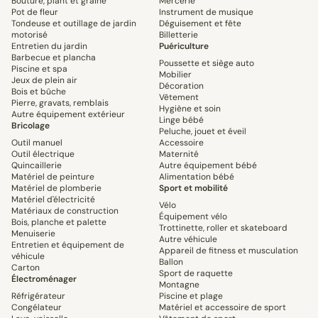
Bouture, plant et graine
Mercerie
Pot de fleur
Instrument de musique
Tondeuse et outillage de jardin
Déguisement et fête
motorisé
Billetterie
Entretien du jardin
Puériculture
Barbecue et plancha
Poussette et siège auto
Piscine et spa
Mobilier
Jeux de plein air
Décoration
Bois et bûche
Vêtement
Pierre, gravats, remblais
Hygiène et soin
Autre équipement extérieur
Linge bébé
Bricolage
Peluche, jouet et éveil
Outil manuel
Accessoire
Outil électrique
Maternité
Quincaillerie
Autre équipement bébé
Matériel de peinture
Alimentation bébé
Matériel de plomberie
Sport et mobilité
Matériel d'électricité
Vélo
Matériaux de construction
Équipement vélo
Bois, planche et palette
Trottinette, roller et skateboard
Menuiserie
Autre véhicule
Entretien et équipement de
Appareil de fitness et musculation
véhicule
Ballon
Carton
Sport de raquette
Électroménager
Montagne
Réfrigérateur
Piscine et plage
Congélateur
Matériel et accessoire de sport