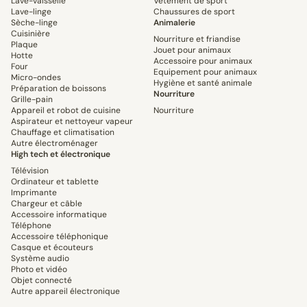
Lave-vaisselle
Vêtement de sport
Lave-linge
Chaussures de sport
Sèche-linge
Animalerie
Cuisinière
Nourriture et friandise
Plaque
Jouet pour animaux
Hotte
Accessoire pour animaux
Four
Equipement pour animaux
Micro-ondes
Hygiène et santé animale
Préparation de boissons
Nourriture
Grille-pain
Appareil et robot de cuisine
Nourriture
Aspirateur et nettoyeur vapeur
Chauffage et climatisation
Autre électroménager
High tech et électronique
Télévision
Ordinateur et tablette
Imprimante
Chargeur et câble
Accessoire informatique
Téléphone
Accessoire téléphonique
Casque et écouteurs
Système audio
Photo et vidéo
Objet connecté
Autre appareil électronique