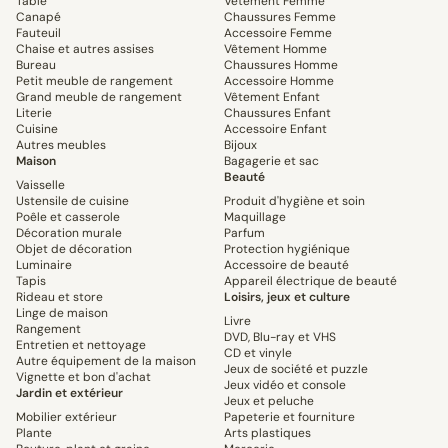
Table
Vêtement Femme
Canapé
Chaussures Femme
Fauteuil
Accessoire Femme
Chaise et autres assises
Vêtement Homme
Bureau
Chaussures Homme
Petit meuble de rangement
Accessoire Homme
Grand meuble de rangement
Vêtement Enfant
Literie
Chaussures Enfant
Cuisine
Accessoire Enfant
Autres meubles
Bijoux
Maison
Bagagerie et sac
Beauté
Vaisselle
Ustensile de cuisine
Produit d'hygiène et soin
Poêle et casserole
Maquillage
Décoration murale
Parfum
Objet de décoration
Protection hygiénique
Luminaire
Accessoire de beauté
Tapis
Appareil électrique de beauté
Rideau et store
Loisirs, jeux et culture
Linge de maison
Livre
Rangement
DVD, Blu-ray et VHS
Entretien et nettoyage
CD et vinyle
Autre équipement de la maison
Jeux de société et puzzle
Vignette et bon d'achat
Jeux vidéo et console
Jardin et extérieur
Jeux et peluche
Mobilier extérieur
Papeterie et fourniture
Plante
Arts plastiques