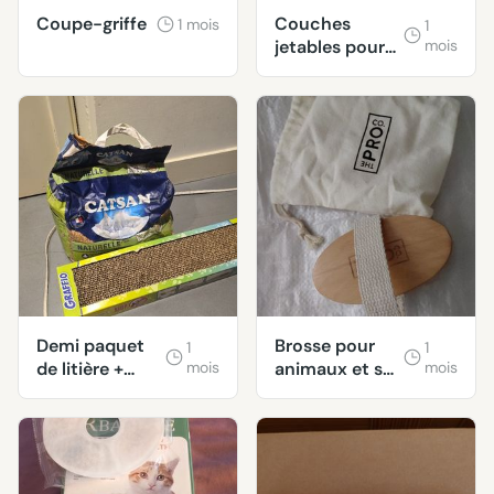
Coupe-griffe
Couches
1 mois
1
jetables pour
mois
petit chien
Demi paquet
Brosse pour
1
1
de litière +
mois
animaux et sa
mois
grattoir
pochette de
rangement