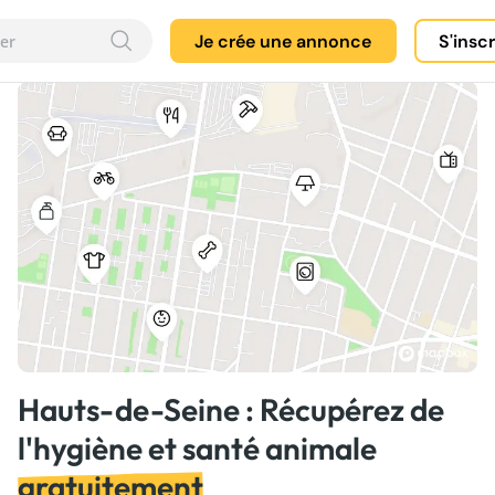
Je crée une annonce
S'insc
Hauts-de-Seine : Récupérez de
l'hygiène et santé animale
gratuitement