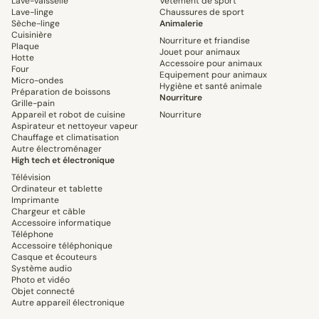
Lave-vaisselle
Vêtement de sport
Lave-linge
Chaussures de sport
Sèche-linge
Animalerie
Cuisinière
Nourriture et friandise
Plaque
Jouet pour animaux
Hotte
Accessoire pour animaux
Four
Equipement pour animaux
Micro-ondes
Hygiène et santé animale
Préparation de boissons
Nourriture
Grille-pain
Appareil et robot de cuisine
Nourriture
Aspirateur et nettoyeur vapeur
Chauffage et climatisation
Autre électroménager
High tech et électronique
Télévision
Ordinateur et tablette
Imprimante
Chargeur et câble
Accessoire informatique
Téléphone
Accessoire téléphonique
Casque et écouteurs
Système audio
Photo et vidéo
Objet connecté
Autre appareil électronique