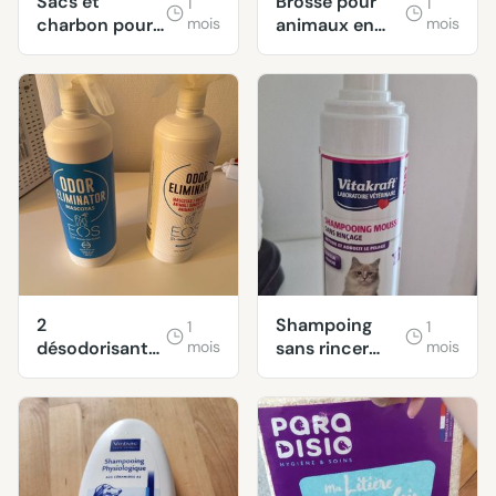
Sacs et
Brosse pour
1
1
charbon pour
mois
animaux en
mois
litière
bois
2
Shampoing
1
1
désodorisants
mois
sans rincer
mois
pour animaux
pour chat