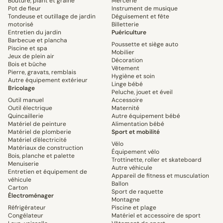
Bouture, plant et graine
Mercerie
Pot de fleur
Instrument de musique
Tondeuse et outillage de jardin
Déguisement et fête
motorisé
Billetterie
Entretien du jardin
Puériculture
Barbecue et plancha
Poussette et siège auto
Piscine et spa
Mobilier
Jeux de plein air
Décoration
Bois et bûche
Vêtement
Pierre, gravats, remblais
Hygiène et soin
Autre équipement extérieur
Linge bébé
Bricolage
Peluche, jouet et éveil
Outil manuel
Accessoire
Outil électrique
Maternité
Quincaillerie
Autre équipement bébé
Matériel de peinture
Alimentation bébé
Matériel de plomberie
Sport et mobilité
Matériel d'électricité
Vélo
Matériaux de construction
Équipement vélo
Bois, planche et palette
Trottinette, roller et skateboard
Menuiserie
Autre véhicule
Entretien et équipement de
Appareil de fitness et musculation
véhicule
Ballon
Carton
Sport de raquette
Électroménager
Montagne
Réfrigérateur
Piscine et plage
Congélateur
Matériel et accessoire de sport