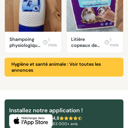
Shampoing
Litière
1
1
physiologique
mois
copeaux de
mois
Vétérinaire
bois
pour chat et c
Hygiène et santé animale : Voir toutes les
annonces
Installez notre application !
4,8
83 000+ avis