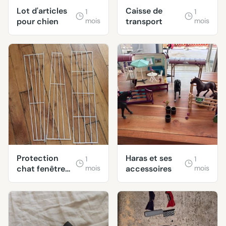
Lot d'articles
Caisse de
1
1
pour chien
mois
transport
mois
Protection
Haras et ses
1
1
chat fenêtre
mois
accessoires
mois
oscillo-
battante