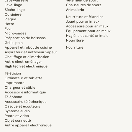
Lave-vaisselle
Vêtement de sport
Lave-linge
Chaussures de sport
Sèche-linge
Animalerie
Cuisinière
Nourriture et friandise
Plaque
Jouet pour animaux
Hotte
Accessoire pour animaux
Four
Equipement pour animaux
Micro-ondes
Hygiène et santé animale
Préparation de boissons
Nourriture
Grille-pain
Appareil et robot de cuisine
Nourriture
Aspirateur et nettoyeur vapeur
Chauffage et climatisation
Autre électroménager
High tech et électronique
Télévision
Ordinateur et tablette
Imprimante
Chargeur et câble
Accessoire informatique
Téléphone
Accessoire téléphonique
Casque et écouteurs
Système audio
Photo et vidéo
Objet connecté
Autre appareil électronique