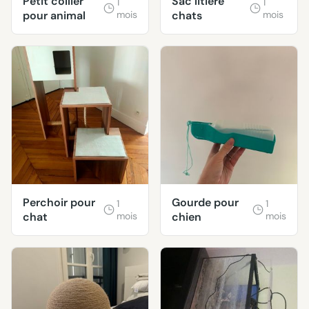
Petit collier
Sac litière
1
1
pour animal
mois
chats
mois
Perchoir pour
Gourde pour
1
1
chat
mois
chien
mois