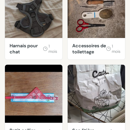
Harnais pour
Accessoires de
1
1
chat
mois
toilettage
mois