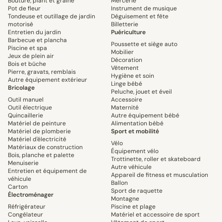
Bouture, plant et graine
Mercerie
Pot de fleur
Instrument de musique
Tondeuse et outillage de jardin
Déguisement et fête
motorisé
Billetterie
Entretien du jardin
Puériculture
Barbecue et plancha
Poussette et siège auto
Piscine et spa
Mobilier
Jeux de plein air
Décoration
Bois et bûche
Vêtement
Pierre, gravats, remblais
Hygiène et soin
Autre équipement extérieur
Linge bébé
Bricolage
Peluche, jouet et éveil
Outil manuel
Accessoire
Outil électrique
Maternité
Quincaillerie
Autre équipement bébé
Matériel de peinture
Alimentation bébé
Matériel de plomberie
Sport et mobilité
Matériel d'électricité
Vélo
Matériaux de construction
Équipement vélo
Bois, planche et palette
Trottinette, roller et skateboard
Menuiserie
Autre véhicule
Entretien et équipement de
Appareil de fitness et musculation
véhicule
Ballon
Carton
Sport de raquette
Électroménager
Montagne
Réfrigérateur
Piscine et plage
Congélateur
Matériel et accessoire de sport