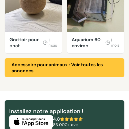
Grattoir pour
Aquarium 60l
1
1
chat
mois
environ
mois
Accessoire pour animaux : Voir toutes les
annonces
Installez notre application !
4,8
83 000+ avis