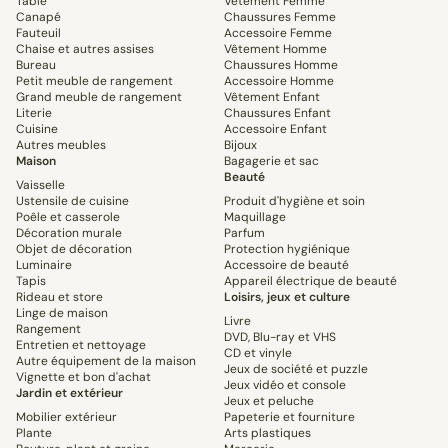
Table
Vêtement Femme
Canapé
Chaussures Femme
Fauteuil
Accessoire Femme
Chaise et autres assises
Vêtement Homme
Bureau
Chaussures Homme
Petit meuble de rangement
Accessoire Homme
Grand meuble de rangement
Vêtement Enfant
Literie
Chaussures Enfant
Cuisine
Accessoire Enfant
Autres meubles
Bijoux
Maison
Bagagerie et sac
Beauté
Vaisselle
Ustensile de cuisine
Produit d'hygiène et soin
Poêle et casserole
Maquillage
Décoration murale
Parfum
Objet de décoration
Protection hygiénique
Luminaire
Accessoire de beauté
Tapis
Appareil électrique de beauté
Rideau et store
Loisirs, jeux et culture
Linge de maison
Livre
Rangement
DVD, Blu-ray et VHS
Entretien et nettoyage
CD et vinyle
Autre équipement de la maison
Jeux de société et puzzle
Vignette et bon d'achat
Jeux vidéo et console
Jardin et extérieur
Jeux et peluche
Mobilier extérieur
Papeterie et fourniture
Plante
Arts plastiques