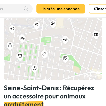
Je crée une annonce
S'insc
Seine-Saint-Denis : Récupérez
un accessoire pour animaux
gratuitement