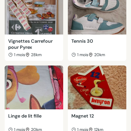
Vignettes Carrefour
Tennis 30
pour Pyrex
1 mois
28km
1 mois
20km
Linge de lit fille
Magnet 12
1 mois
20km
1 mois
12km