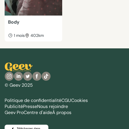
Body
1 mois
402km
© Geev 2025
Politique de confidentialité
CGU
Cookies
Publicité
Presse
Nous rejoindre
Geev Pro
Centre d'aide
À propos