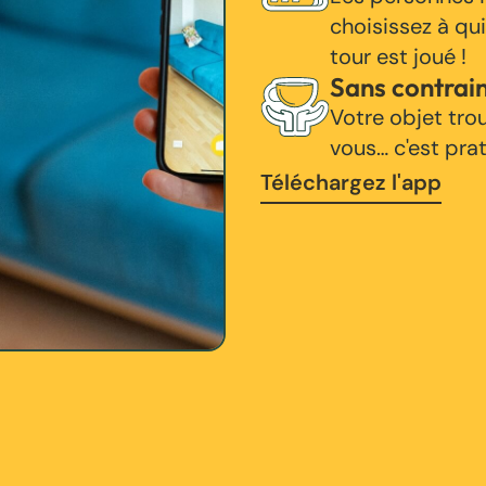
choisissez à qui
tour est joué !
Sans contrai
Votre objet tro
vous… c'est pra
Téléchargez l'app