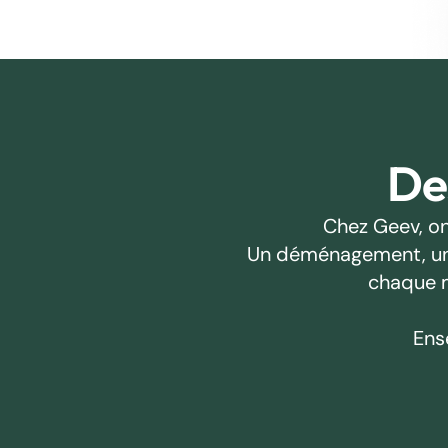
Des
Chez Geev, on
Un déménagement, un pr
chaque m
Ens