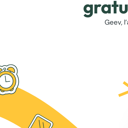
gratu
Geev, l