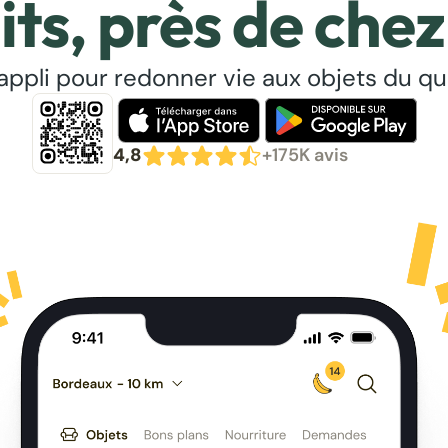
its, près de chez
’appli pour redonner vie aux objets du qu
4,8
+175K avis