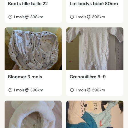
Boots fille taille 22
Lot bodys bébé 80cm
1 mois
398km
1 mois
396km
Bloomer 3 mois
Grenouillère 6-9
1 mois
396km
1 mois
396km