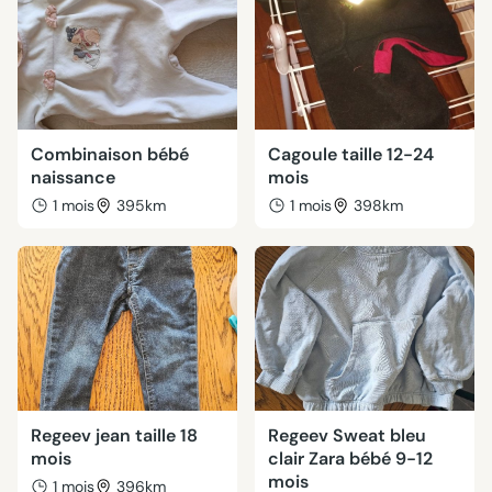
Combinaison bébé
Cagoule taille 12-24
naissance
mois
1 mois
395km
1 mois
398km
Regeev jean taille 18
Regeev Sweat bleu
mois
clair Zara bébé 9-12
mois
1 mois
396km