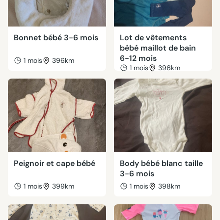
Bonnet bébé 3-6 mois
Lot de vêtements
bébé maillot de bain
6-12 mois
1 mois
396km
1 mois
396km
Peignoir et cape bébé
Body bébé blanc taille
3-6 mois
1 mois
399km
1 mois
398km