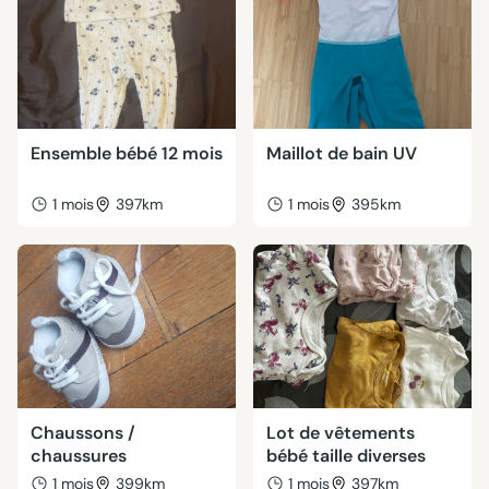
Ensemble bébé 12 mois
Maillot de bain UV
1 mois
397km
1 mois
395km
Chaussons /
Lot de vêtements
chaussures
bébé taille diverses
1 mois
399km
1 mois
397km