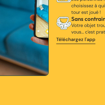
choisissez à qui
tour est joué !
Sans contrai
Votre objet tro
vous… c'est pra
Téléchargez l'app