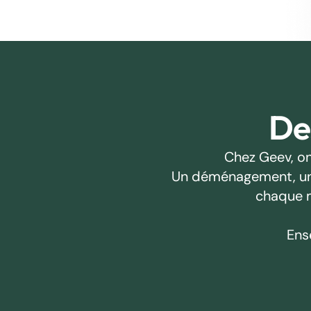
Des
Chez Geev, on
Un déménagement, un pr
chaque m
Ens