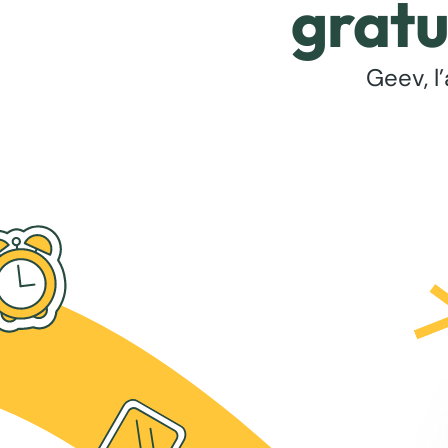
gratu
Geev, l