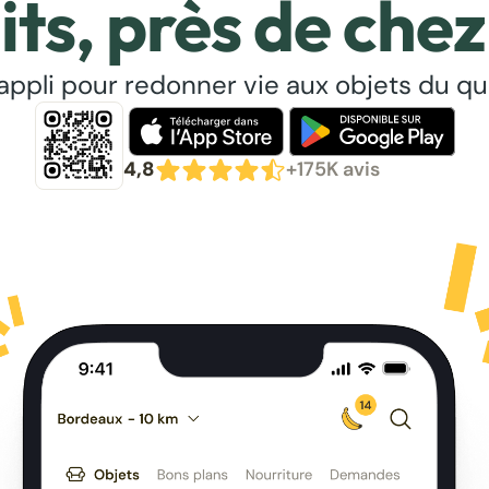
its, près de chez
’appli pour redonner vie aux objets du qu
4,8
+175K avis