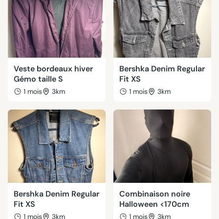
Veste bordeaux hiver
Bershka Denim Regular
Gémo taille S
Fit XS
1 mois
3km
1 mois
3km
Bershka Denim Regular
Combinaison noire
Fit XS
Halloween <170cm
1 mois
3km
1 mois
3km