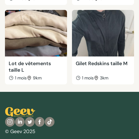
Lot de vêtements
Gilet Redskins taille M
taille L
1 mois
9km
1 mois
3km
© Geev 2025