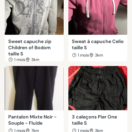
Sweet capuche zip
Sweat à capuche Celio
Children of Bodom
taille S
taille S
1 mois
3km
1 mois
3km
Pantalon Mixte Noir -
3 caleçons Pier One
Souple - Fluide
taille S
1 mois
7km
1 mois
3km