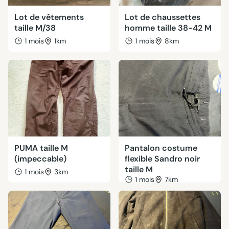
Lot de vêtements
Lot de chaussettes
taille M/38
homme taille 38-42 M
1 mois
1km
1 mois
8km
PUMA taille M
Pantalon costume
(impeccable)
flexible Sandro noir
taille M
1 mois
3km
1 mois
7km