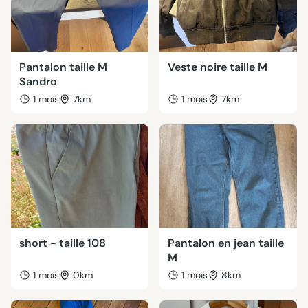
Pantalon taille M
Veste noire taille M
Sandro
1 mois
7km
1 mois
7km
short - taille 108
Pantalon en jean taille
M
1 mois
0km
1 mois
8km