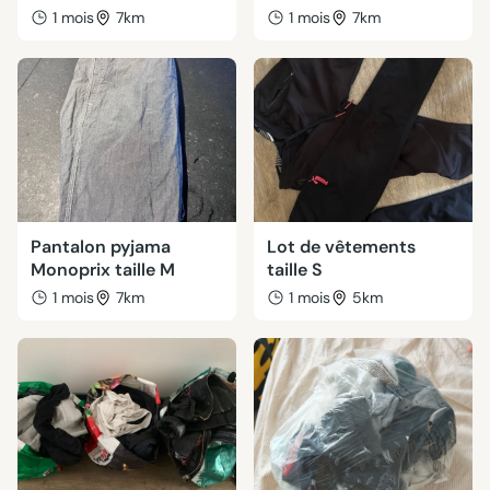
1 mois
7km
1 mois
7km
Pantalon pyjama
Lot de vêtements
Monoprix taille M
taille S
1 mois
7km
1 mois
5km