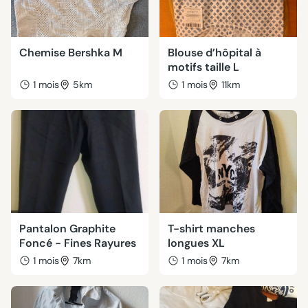
Chemise Bershka M
Blouse d’hôpital à
motifs taille L
1 mois
5km
1 mois
11km
Pantalon Graphite
T-shirt manches
Foncé - Fines Rayures
longues XL
1 mois
7km
1 mois
7km