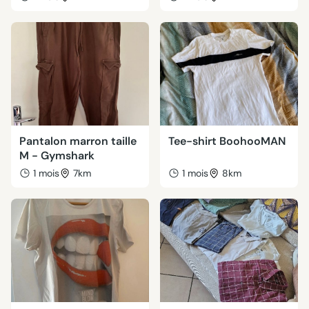
Pantalon marron taille
Tee-shirt BoohooMAN
M - Gymshark
1 mois
7km
1 mois
8km