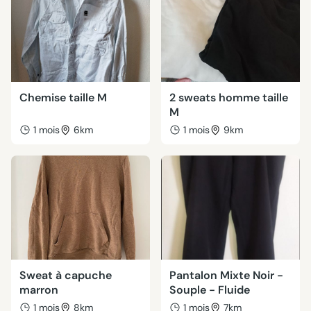
Chemise taille M
2 sweats homme taille
M
1 mois
6km
1 mois
9km
Sweat à capuche
Pantalon Mixte Noir -
marron
Souple - Fluide
1 mois
8km
1 mois
7km