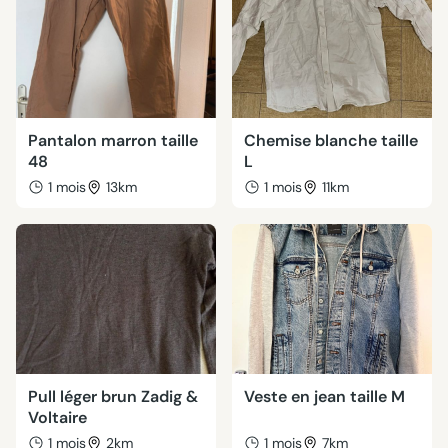
Pantalon marron taille
Chemise blanche taille
48
L
1 mois
13km
1 mois
11km
Pull léger brun Zadig &
Veste en jean taille M
Voltaire
1 mois
2km
1 mois
7km