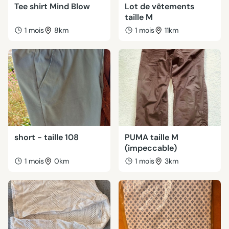
Tee shirt Mind Blow
Lot de vêtements
taille M
1 mois
8km
1 mois
11km
short - taille 108
PUMA taille M
(impeccable)
1 mois
0km
1 mois
3km